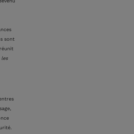
 devenu
ances
ns sont
réunit
 les
entres
sage,
once
rité.