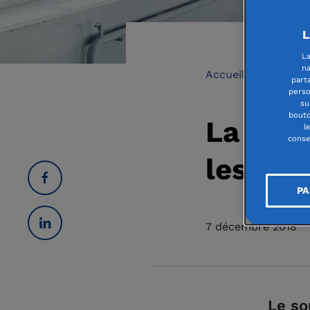
L
La
na
Accueil
L'humai
part
perso
su
bouto
La mate
l
conse
les soi
PA
7 décembre 2018
Le so