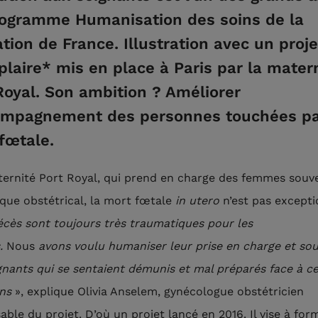
ogramme Humanisation des soins de la
tion de France. Illustration avec un proje
laire* mis en place à Paris par la mater
Royal. Son ambition ? Améliorer
ompagnement des personnes touchées p
fœtale.
ternité Port Royal, qui prend en charge des femmes souv
sque obstétrical, la mort fœtale
in utero
n’est pas excepti
écès sont toujours très traumatiques pour les
s.
Nous
avons voulu humaniser leur prise en charge et sou
gnants qui se sentaient démunis et mal préparés face à c
ons
», explique Olivia Anselem, gynécologue obstétricien
ble du projet. D’où un projet lancé en 2016. Il vise à for