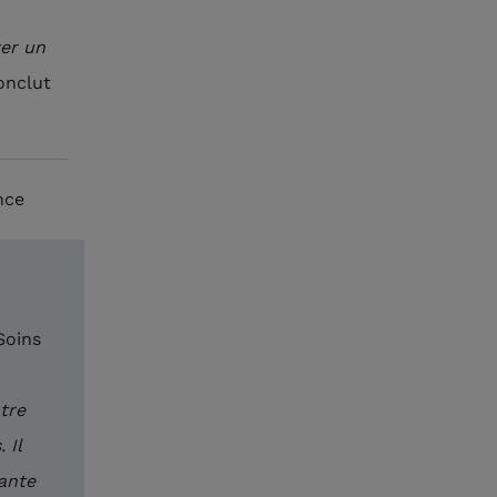
ter un
onclut
nce
Soins
tre
 Il
ante