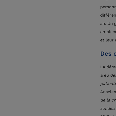
personn
différe
an. Un 
en plac
et leur
Des e
La déma
a eu de
patients
Ansele
de la cr
solide.