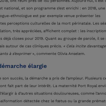
 2018, ont réuni près de 150 personnes. Aujourd’hui, il est
et national, et son programme s’est enrichi : en 2018, une
ogue-ethnologue est par exemple venue présenter les
ntes perceptions culturelles de la mort périnatale. Les sé
lation, très appréciées, affichent complet : les inscriptio
rs déjà closes pour 2019. Quant au groupe de parole, il se 
is autour de cas cliniques précis.
« Cela incite davantage
pants à s’exprimer
», commente Olivia Anselem.
démarche élargie
e son succès, la démarche a pris de l’ampleur. Plusieurs c
ont fait part de leur intérêt. La maternité Port Royal envi
e l’élargir à d’autres situations douloureuses, comme l’ann
alformation détectée chez le fœtus ou la grande prématu