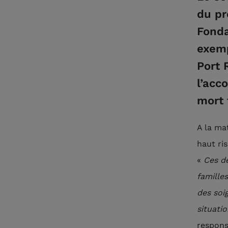
du pr
Fonda
exemp
Port 
l’acc
mort 
A la ma
haut ri
«
Ces d
famille
des soi
situati
responsa