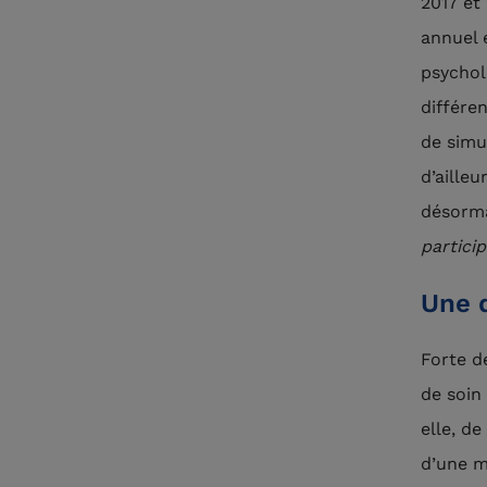
2017 et
annuel 
psychol
différe
de simu
d’ailleu
désorma
partici
Une 
Forte d
de soin 
elle, d
d’une m