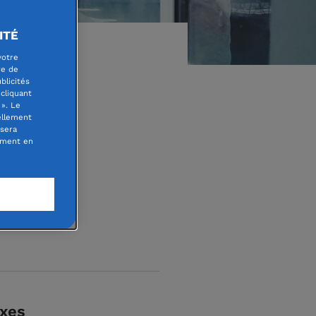
ITÉ
votre
re de
blicités
cliquant
». Le
ellement
gne …
 sera
oment en
axes