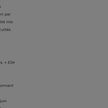
s
on par
été mis
cultés
s.
« Elle
donnant
juin