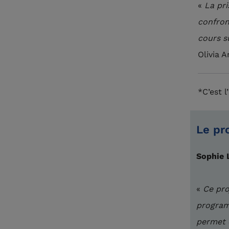
«
La pri
confron
cours s
Olivia 
*C’est 
Le pro
Sophie 
«
Ce pro
programm
permet d