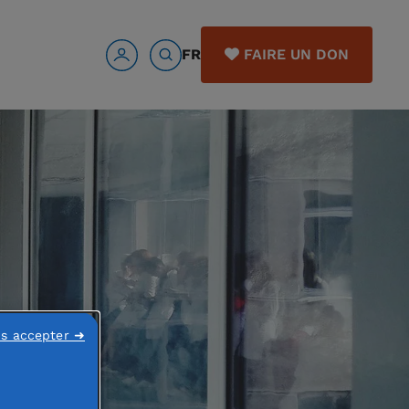
FR
FAIRE UN DON
ns accepter ➜