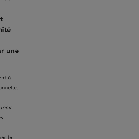
t
nité
ar une
ent à
onnelle.
tenir
es
mer le