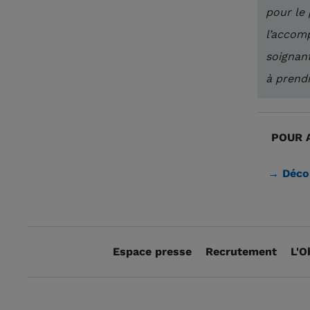
pour le 
l’accomp
soignan
à prendr
POUR A
→ Déco
Espace presse
Recrutement
L'O