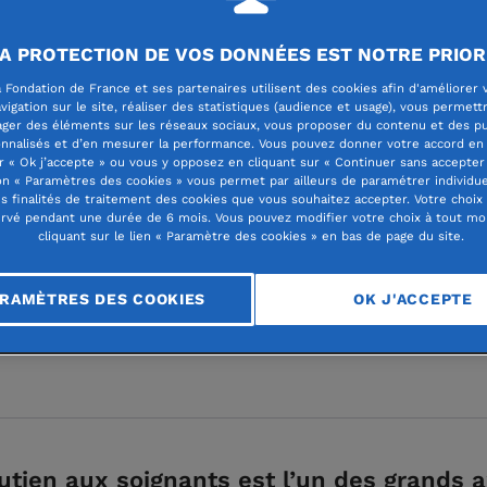
A PROTECTION DE VOS DONNÉES EST NOTRE PRIOR
 Fondation de France et ses partenaires utilisent des cookies afin d'améliorer 
vigation sur le site, réaliser des statistiques (audience et usage), vous permett
n au coeur du soin
ager des éléments sur les réseaux sociaux, vous proposer du contenu et des pu
nnalisés et d’en mesurer la performance. Vous pouvez donner votre accord en 
r « Ok j’accepte » ou vous y opposez en cliquant sur « Continuer sans accepter 
n « Paramètres des cookies » vous permet par ailleurs de paramétrer individu
rnité Port Royal soi
es finalités de traitement des cookies que vous souhaitez accepter. Votre choix
rvé pendant une durée de 6 mois. Vous pouvez modifier votre choix à tout m
cliquant sur le lien « Paramètre des cookies » en bas de page du site.
gnants !
RAMÈTRES DES COOKIES
OK J'ACCEPTE
utien aux soignants est l’un des grands 