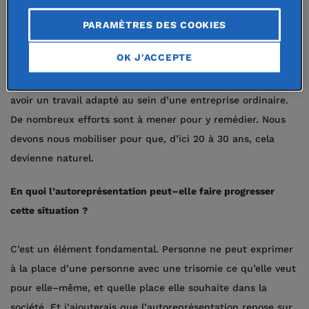
territoire national. Il existe encore, par ailleurs, des clubs
de sports refusant d’accueillir des personnes avec une
PARAMÈTRES DES COOKIES
déficience intellectuelle. Sur le marché du travail, c’est
OK J'ACCEPTE
encore plus flagrant. Il ne vient pas à l’esprit de tout le
monde qu’une personne avec un handicap mental puisse
avoir un travail adapté au sein d’une entreprise ordinaire.
De nombreux efforts sont à mener pour y remédier. Nous
devons nous mobiliser pour que, d’ici 20 à 30 ans, cela
devienne naturel.
En quoi l’autoreprésentation peut–elle faire progresser
cette situation ?
C’est un élément fondamental. Personne ne peut exprimer
à la place d’une personne avec une trisomie ce qu’elle veut
pour elle–même, et quelle place elle souhaite dans la
société. Et j’ajouterais que l’autoreprésentation repose sur