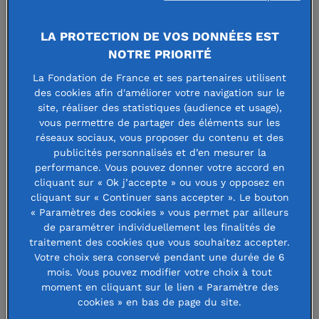
Quel regard porte notre
LA PROTECTION DE VOS DONNÉES EST
société sur les personnes
NOTRE PRIORITÉ
avec un handicap mental
La Fondation de France et ses partenaires utilisent
?
des cookies afin d'améliorer votre navigation sur le
site, réaliser des statistiques (audience et usage),
vous permettre de partager des éléments sur les
Il est variable en fonction
réseaux sociaux, vous proposer du contenu et des
de la sensibilité de
publicités personnalisés et d’en mesurer la
chacun. Je pense
performance. Vous pouvez donner votre accord en
Nathanaël Raballand
, président de
cliquant sur « Ok j’accepte » ou vous y opposez en
néanmoins qu’il a évolué.
la Fondation Trisomie 21 et de
cliquant sur « Continuer sans accepter ». Le bouton
Globalement, les gens
l'association Trisomie 21 Vendée,
« Paramètres des cookies » vous permet par ailleurs
sont plutôt bienveillants
milite pour le développement de
de paramétrer individuellement les finalités de
l'autoreprésentation.
traitement des cookies que vous souhaitez accepter.
mais dès que l’on touche
Votre choix sera conservé pendant une durée de 6
à des sujets plus précis
mois. Vous pouvez modifier votre choix à tout
de la vie sociale, cela devient plus compliqué. Par exemple,
moment en cliquant sur le lien « Paramètre des
cookies » en bas de page du site.
l’inclusion à l’école est loin d’être harmonieuse sur le