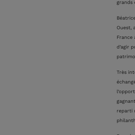
grands 
Béatric
Ouest, 
France 
d’agir 
patrimo
Très in
échangé
l’oppor
gagnant
reparti
philant