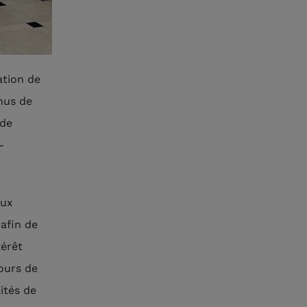
ation de
nus de
 de
-
aux
 afin de
térêt
ours de
ités de