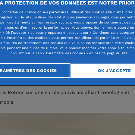
A PROTECTION DE VOS DONNÉES EST NOTRE PRIOR
i dite « Loi Macron » a instauré une nouve
 Fondation de France et ses partenaires utilisent des cookies afin d'améliorer 
d’accès à la profession de notaire, grâce 
vigation sur le site, réaliser des statistiques (audience et usage), vous permett
ager des éléments sur les réseaux sociaux, vous proposer du contenu et des pu
lle près de 1 500 jeunes diplômés réparti
nnalisés et d’en mesurer la performance. Vous pouvez donner votre accord en 
r « Ok j’accepte » ou vous y opposez en cliquant sur « Continuer sans accepter 
 la France ont été à ce jour nommés. En
n « Paramètres des cookies » vous permet par ailleurs de paramétrer individu
es finalités de traitement des cookies que vous souhaitez accepter. Votre choix
de, on en dénombre 55.
rvé pendant une durée de 6 mois. Vous pouvez modifier votre choix à tout m
cliquant sur le lien « Paramètre des cookies » en bas de page du site.
ation de France Sud-Ouest, en partenariat avec la Cham
RAMÈTRES DES COOKIES
OK J'ACCEPTE
mentale des Notaires de Gironde et le Conseil Régional d
s de la Cour d’Appel de Bordeaux, a souhaité aller à leur
re. Retour sur une soirée conviviale alliant œnologie et
hropie.