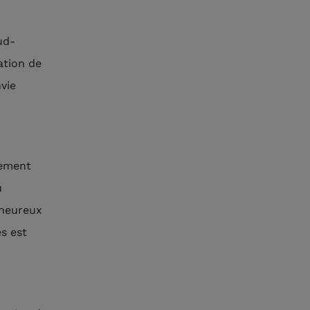
ud-
ation de
vie
uement
u
’heureux
és est