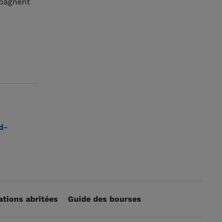
mpagnent
d-
ations abritées
Guide des bourses