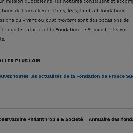
ur mission quotidienne, les notaires conseillent et acco
ntions de leurs clients. Dons, legs, fonds et fondations,
ssions du vivant ou
post mortem
sont des occasions de
ité que le notariat et la Fondation de France font vivre
le.
LLER PLUS LOIN
uvez toutes les actualités de la Fondation de France Su
bservatoire Philanthropie & Société
Annuaire des fond