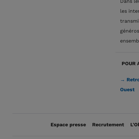
Dans le
les inte
transmi
généros
ensemb
POUR A
→ Retro
Ouest
Espace presse
Recrutement
L'O