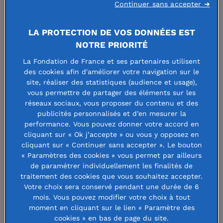
Continuer sans accepter ➜
Élisabeth de
LA PROTECTION DE VOS DONNÉES EST
Toledo a
NOTRE PRIORITÉ
rejoint la
La Fondation de France et ses partenaires utilisent
Fondation de
des cookies afin d'améliorer votre navigation sur le
site, réaliser des statistiques (audience et usage),
vous permettre de partager des éléments sur les
réseaux sociaux, vous proposer du contenu et des
publicités personnalisés et d’en mesurer la
France Méditerranée il y a deux
performance. Vous pouvez donner votre accord en
ans en tant que
cliquant sur « Ok j’accepte » ou vous y opposez en
cliquant sur « Continuer sans accepter ». Le bouton
correspondante Libéralités. Une
« Paramètres des cookies » vous permet par ailleurs
mission pleine de sens à l’issue d’une
de paramétrer individuellement les finalités de
traitement des cookies que vous souhaitez accepter.
carrière de notaire bien remplie.
Votre choix sera conservé pendant une durée de 6
mois. Vous pouvez modifier votre choix à tout
moment en cliquant sur le lien « Paramètre des
Elle aime les rencontres. Elle tient à avoir face à elle des
cookies » en bas de page du site.