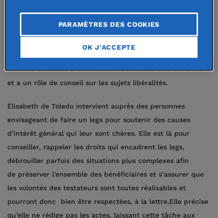
gens en chair et en os et ne pas se contenter de voix
lointaines au téléphone ou de réunions via zoom. Elle aime
PARAMÈTRES DES COOKIES
aller sur le terrain pour évaluer et décider ensuite en
connaissance de cause. Élisabeth de Toledo a
OK J'ACCEPTE
exercé comme notaire à Marseille. Retraitée, elle est
devenue bénévole à la Fondation de France Méditerranée
et a un rôle de conseil sur les sujets libéralités.
Élisabeth de Toledo intervient auprès des personnes
envisageant de faire un legs pour soutenir des causes
d’intérêt général qui leur sont chères. Elle est là pour
conseiller, rappeler les droits qui encadrent les legs,
débrouiller parfois des situations plus complexes afin
de préserver l’ensemble des bénéficiaires et s’assurer que
les volontés des testateurs sont toutes réalisables et
pourront donc bien être respectées, à la lettre.Elle précise
qu’elle ne rédige pas les actes, laissant cette tâche aux