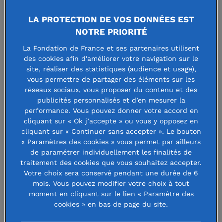
LA PROTECTION DE VOS DONNÉES EST
La vie de la recherche scientifique est
NOTRE PRIORITÉ
ponctuée de centaines d’échecs… qui
La Fondation de France et ses partenaires utilisent
tombent dans l’oubli. Conserver la
des cookies afin d'améliorer votre navigation sur le
site, réaliser des statistiques (audience et usage),
mémoire de ces expériences non
vous permettre de partager des éléments sur les
concluantes serait une source de
réseaux sociaux, vous proposer du contenu et des
publicités personnalisés et d’en mesurer la
progrès pour la communauté
performance. Vous pouvez donner votre accord en
scientifique. Et c’est le combat de
cliquant sur « Ok j’accepte » ou vous y opposez en
cliquant sur « Continuer sans accepter ». Le bouton
Gilmary Gallon. Explications.
« Paramètres des cookies » vous permet par ailleurs
de paramétrer individuellement les finalités de
traitement des cookies que vous souhaitez accepter.
Lorsqu’il
Votre choix sera conservé pendant une durée de 6
débute
mois. Vous pouvez modifier votre choix à tout
sa thèse
moment en cliquant sur le lien « Paramètre des
cookies » en bas de page du site.
de