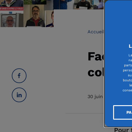
Accueil
Fondati
L
Face au
La
na
part
collecti
perso
su
bouto
l
conse
30 juin 2020
PA
Pour 