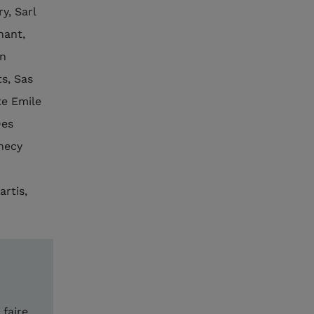
y, Sarl
nant,
an
s, Sas
te Emile
Des
necy
artis,
faire