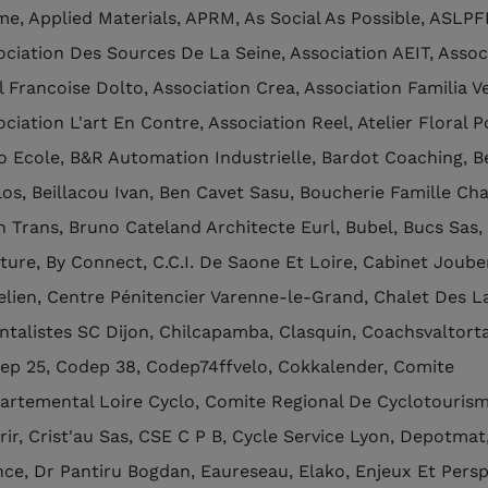
me, Applied Materials, APRM, As Social As Possible, ASLPF
ociation Des Sources De La Seine, Association AEIT, Assoc
l Francoise Dolto, Association Crea, Association Familia V
ciation L'art En Contre, Association Reel, Atelier Floral P
o Ecole, B&R Automation Industrielle, Bardot Coaching, 
los, Beillacou Ivan, Ben Cavet Sasu, Boucherie Famille Cha
n Trans, Bruno Cateland Architecte Eurl, Bubel, Bucs Sas,
ture, By Connect, C.C.I. De Saone Et Loire, Cabinet Joube
elien, Centre Pénitencier Varenne-le-Grand, Chalet Des La
ntalistes SC Dijon, Chilcapamba, Clasquin, Coachsvaltorta
ep 25, Codep 38, Codep74ffvelo, Cokkalender, Comite
artemental Loire Cyclo, Comite Regional De Cyclotourism
rir, Crist'au Sas, CSE C P B, Cycle Service Lyon, Depotmat
nce, Dr Pantiru Bogdan, Eaureseau, Elako, Enjeux Et Persp