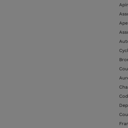
Api
Ass
Ape
Asso
Aut
Cyc
Bro
Cou
Aur
Cha
Cod
Dep
Cou
Fra