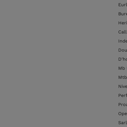
Eur
Bur
Her
Call
Ind
Dou
D'h
Mb 
Mtb
Nive
Per
Pro
Ope
Sarl