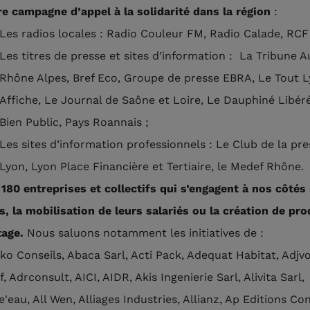
re campagne d’appel à la solidarité dans la région
:
Les radios locales : Radio Couleur FM, Radio Calade, RCF 
Les titres de presse et sites d’information : La Tribune 
Rhône Alpes, Bref Eco, Groupe de presse EBRA, Le Tout 
Affiche, Le Journal de Saône et Loire, Le Dauphiné Libéré
Bien Public, Pays Roannais ;
Les sites d’information professionnels : Le Club de la pr
Lyon, Lyon Place Financière et Tertiaire, le Medef Rhône.
 180 entreprises et collectifs qui s’engagent à nos côtés
s, la mobilisation de leurs salariés ou la création de pro
tage.
Nous saluons notamment les initiatives de :
iko Conseils, Abaca Sarl, Acti Pack, Adequat Habitat, Adjv
, Adrconsult, AICI, AIDR, Akis Ingenierie Sarl, Alivita Sarl,
e'eau, All Wen, Alliages Industries, Allianz, Ap Editions Con