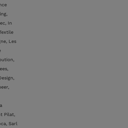
ance
ing,
c, In
Textile
ne, Les
e
bution,
ees,
Design,
peer,
a
 Pilat,
ca, Sarl