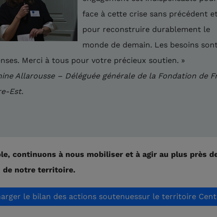
face à cette crise sans précédent e
pour reconstruire durablement le
monde de demain. Les besoins son
ses. Merci à tous pour votre précieux soutien. »
ine Allarousse – Déléguée générale de la Fondation de F
e-Est.
e, continuons à nous mobiliser et à agir au plus près d
 de notre territoire.
arger le bilan des actions soutenuessur le territoire Cen