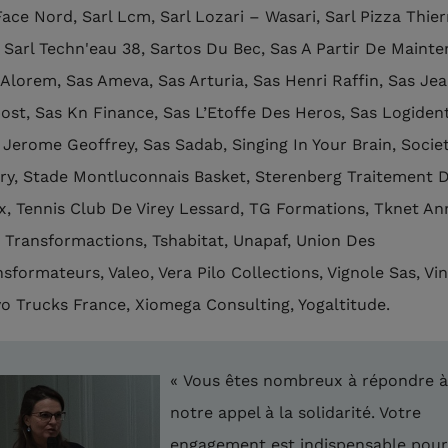
ace Nord, Sarl Lcm, Sarl Lozari – Wasari, Sarl Pizza Thierr
, Sarl Techn'eau 38, Sartos Du Bec, Sas A Partir De Mainte
 Alorem, Sas Ameva, Sas Arturia, Sas Henri Raffin, Sas Je
ost, Sas Kn Finance, Sas L’Etoffe Des Heros, Sas Logident
 Jerome Geoffrey, Sas Sadab, Singing In Your Brain, Socie
ry, Stade Montluconnais Basket, Sterenberg Traitement 
x, Tennis Club De Virey Lessard, TG Formations, Tknet An
, Transformactions, Tshabitat, Unapaf, Union Des
sformateurs, Valeo, Vera Pilo Collections, Vignole Sas, Vin
vo Trucks France, Xiomega Consulting, Yogaltitude.
« Vous êtes nombreux à répondre à
notre appel à la solidarité. Votre
engagement est indispensable pour 