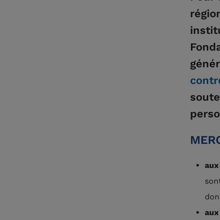
régio
insti
Fonda
génér
contr
soute
perso
MERC
au
son
don,
aux