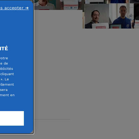
ns accepter ➜
ITÉ
u
votre
re de
blicités
cliquant
». Le
ellement
 sera
oment en