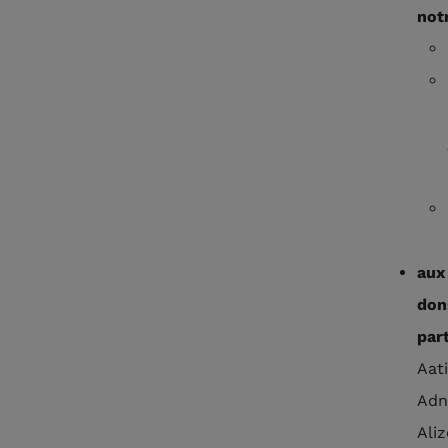
not
aux
don
par
Aat
Adnf
Aliz