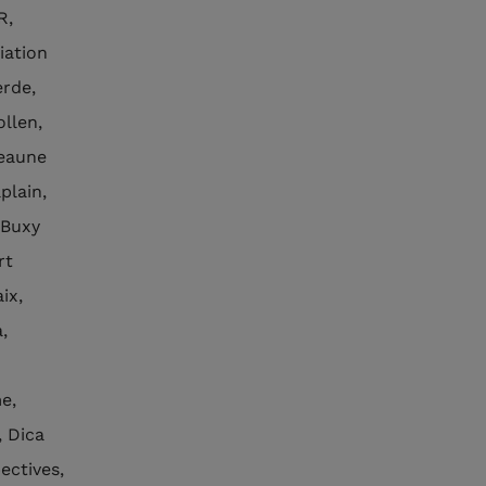
R,
iation
erde,
ollen,
Beaune
plain,
 Buxy
rt
ix,
,
e,
, Dica
ectives,