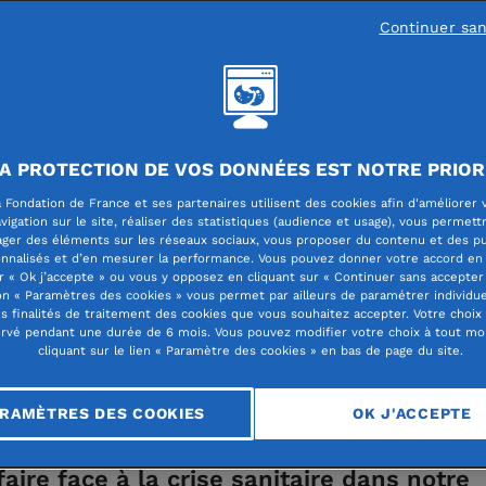
Continuer sa
on de France Centre-Est
A PROTECTION DE VOS DONNÉES EST NOTRE PRIOR
 COVID-19, la force d
 Fondation de France et ses partenaires utilisent des cookies afin d'améliorer 
vigation sur le site, réaliser des statistiques (audience et usage), vous permett
ager des éléments sur les réseaux sociaux, vous proposer du contenu et des pu
f !
nnalisés et d’en mesurer la performance. Vous pouvez donner votre accord en 
r « Ok j’accepte » ou vous y opposez en cliquant sur « Continuer sans accepter 
n « Paramètres des cookies » vous permet par ailleurs de paramétrer individu
es finalités de traitement des cookies que vous souhaitez accepter. Votre choix
rvé pendant une durée de 6 mois. Vous pouvez modifier votre choix à tout m
cliquant sur le lien « Paramètre des cookies » en bas de page du site.
RAMÈTRES DES COOKIES
OK J'ACCEPTE
faire face à la crise sanitaire dans notre