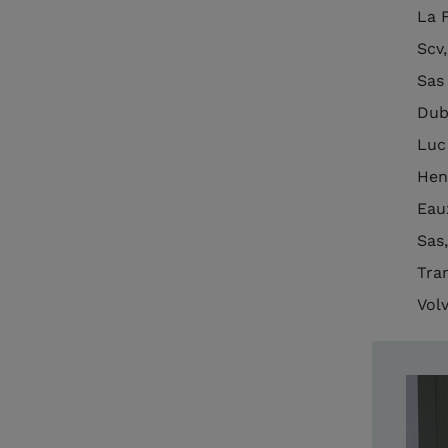
La F
Scv
Sas
Dub
Luc
Hen
Eau
Sas
Tran
Vol