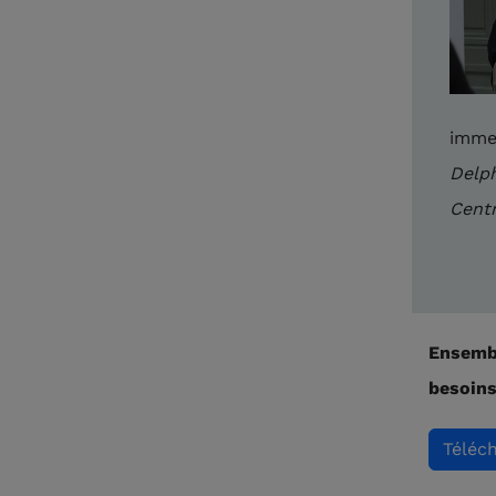
immen
Delph
Centr
Ensembl
besoins
Téléch