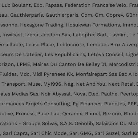
l Luc Boulant, Exo, Fapaas, Federation Francaise Velo, Fr
eau, Gauthierparis, Gauthierparis. Com, Gm, Goprev, Gühr
issonne, Hexagone Trading, Hosukwan Formations, Immole
, Inwicast, Izena, Jeedom Sas, Laboptec Sarl, Lavdim, Le 
emaillable, Lease Place, Leblocnote, Lempdes Bmx Auverg
ceurs De L'atelier, Les Republicains, Letova Conseil, Lign
orizon, LPME, Maires Du Canton De Belley 01, Marcodistri
Fluides, Mdc, Midi Pyrenees Kk, Monfairepart Sas Bac A Id
 Transport, Muse, My1996, Nag, Net And You, Next Retail 
ales Medias Sas, Noir Abyssal, Noval Elec, Paulhe, Peerto
formances Projets Consulting, Pg Finances, Planetes, PPE,
active, Process, Puce Lab, Qeramix, Ramel, Rezonn, Rhodi
rations - Groupe Solvay, S.A.S. Oenolib, Salaisons Du Mont
, Sarl Capra, Sarl Chic Mode, Sarl GMG, Sarl Guzel, Sarl Ko