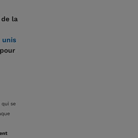
 de la
 unis
 pour
e
qui se
aque
ent