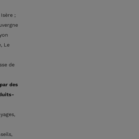
Isère ;
Auvergne
Lyon
, Le
esse de
 par des
duits-
oyages,
seils,