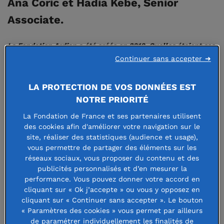
Ana Coric et Hadia Kebe, Senior
Associate.
La Fondation Ardian a été créée en 2010. Quelles étaient ses
Continuer sans accepter ➜
missions et sa stratégie à l’origine ?
[Hadia KEBE]
Nos premières actions avaient pour but de
LA PROTECTION DE VOS DONNÉES EST
favoriser la mobilité sociale des étudiants issus de milieux
NOTRE PRIORITÉ
défavorisés, notamment en finançant des bourses et en
La Fondation de France et ses partenaires utilisent
organisant des actions de mentorat assurées par des
des cookies afin d'améliorer votre navigation sur le
site, réaliser des statistiques (audience et usage),
collaborateurs de l’entreprise. L’objectif était de proposer à
vous permettre de partager des éléments sur les
ces étudiants un accompagnement complet, au-delà du
réseaux sociaux, vous proposer du contenu et des
seul aspect financier. Au fil des années et de nos
publicités personnalisés et d’en mesurer la
performance. Vous pouvez donner votre accord en
expériences de terrain, nous avons pris conscience de la
cliquant sur « Ok j’accepte » ou vous y opposez en
construction très précoce des inégalités. Nous avons initié
cliquant sur « Continuer sans accepter ». Le bouton
des échanges avec des neuropsychiatres comme Boris
« Paramètres des cookies » vous permet par ailleurs
de paramétrer individuellement les finalités de
Cyrulnik, connu notamment pour ses travaux en lien avec