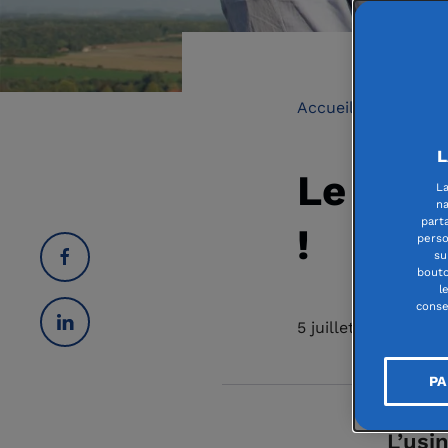
Accueil
Dynamiq
L
Le « ci
La
na
part
!
perso
su
bouto
l
conse
5 juillet 2019
PA
L’usi