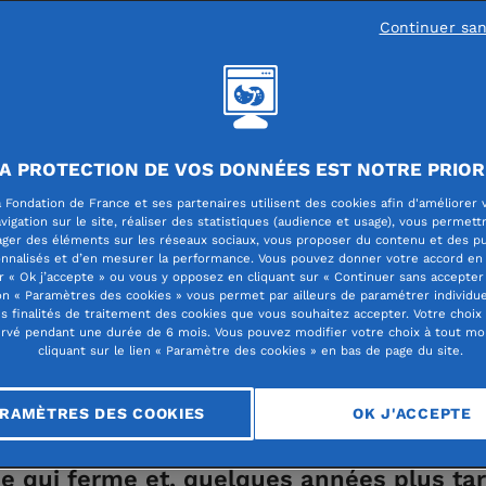
Continuer sa
ues territoriales
A PROTECTION DE VOS DONNÉES EST NOTRE PRIOR
rcuit court » de la dé
 Fondation de France et ses partenaires utilisent des cookies afin d'améliorer 
vigation sur le site, réaliser des statistiques (audience et usage), vous permett
ager des éléments sur les réseaux sociaux, vous proposer du contenu et des pu
nnalisés et d’en mesurer la performance. Vous pouvez donner votre accord en 
r « Ok j’accepte » ou vous y opposez en cliquant sur « Continuer sans accepter 
n « Paramètres des cookies » vous permet par ailleurs de paramétrer individu
es finalités de traitement des cookies que vous souhaitez accepter. Votre choix
rvé pendant une durée de 6 mois. Vous pouvez modifier votre choix à tout m
cliquant sur le lien « Paramètre des cookies » en bas de page du site.
RAMÈTRES DES COOKIES
OK J'ACCEPTE
ne qui ferme et, quelques années plus tar