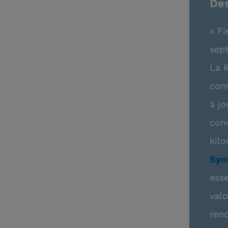
Des
« Fi
sep
La R
conv
à jo
conv
kilo
Sym
esse
valo
ren