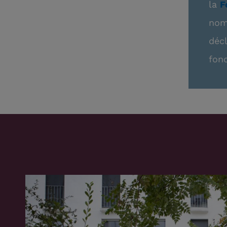
la
F
nom 
décl
fond