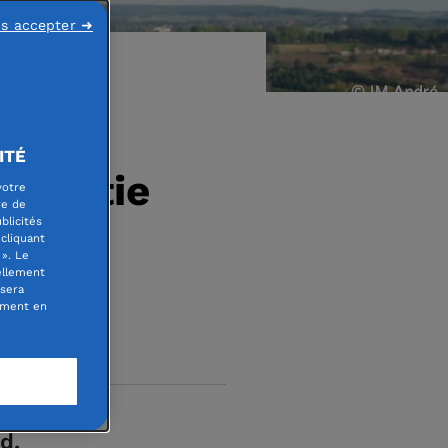
ns accepter ➜
ITÉ
mocratie
votre
re de
blicités
cliquant
». Le
ellement
 sera
oment en
d,