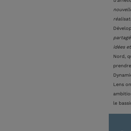
d’amélio
nouvell
réalisat
Dévelop
partagé
idées e
Nord, q
prendre
Dynamiq
Lens on
ambitio
le bassi