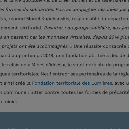
rer la vie quotidienne, de créer du lien et de faire naître 
es formes de solidarités. Puis accompagner ces idées jusq
ion,
répond Muriel Kopelianskis, responsable du départe
pement territorial.
Résultat : du garage solidaire, aux jar
s en passant par les monnaies virtuelles, depuis 2014 plu
t projets ont été accompagnés. »
Une réussite consacrée 
uand au printemps 2018, une fondation abritée a décidé 
 le relais de « Mines d’idées », le volet nordiste du prog
ues territoriales. Neuf entreprises partenaires de la régi
t ainsi créé la
Fondation territoriale des Lumières
, avec 
n commune : lutter contre toutes les formes de précarit
n minier.