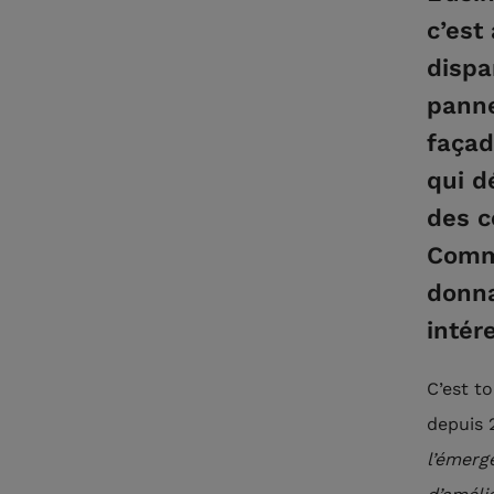
c’est
dispa
panne
façad
qui d
des c
Comme
donna
intér
C’est t
depuis 2
l’émerge