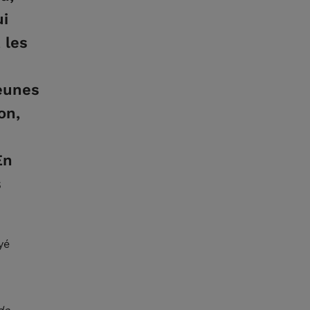
ui
 les
jeunes
on,
En
s
yé