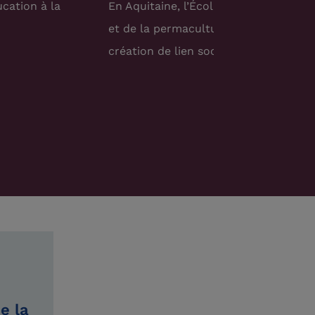
ucation à la
En Aquitaine, l’Écolieu Jeanot a mis 
et de la permaculture. Cette microfer
création de lien social.
e la