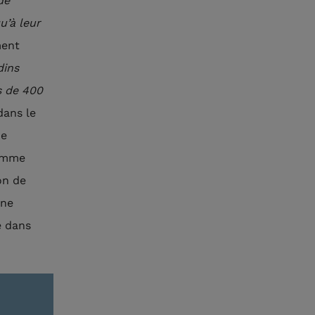
de
u’à leur
ment
dins
s de 400
dans le
de
ramme
on de
une
é dans