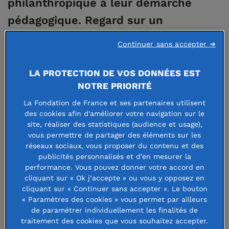
philanthropique à leur démarche
pédagogique. Regard sur un
mouvement de fond.
Continuer sans accepter ➜
100 000 ! C’est le nombre de jeunes de 16 à 25 ans engagés
LA PROTECTION DE VOS DONNÉES EST
dans un Service civique en 2020, alors que le dispositif fête
NOTRE PRIORITÉ
cette année ses 10 ans. «
Soit un jeune sur huit
, » souligne
La Fondation de France et ses partenaires utilisent
Marc Germanangue, directeur général adjoint et directeur
des cookies afin d'améliorer votre navigation sur le
pédagogique de
l’Institut de l’Engagement
. L’Institut
site, réaliser des statistiques (audience et usage),
vous permettre de partager des éléments sur les
propose un accompagnement individualisé pour des
réseaux sociaux, vous proposer du contenu et des
lauréats issus du Service civique, afin de les aider à saisir
publicités personnalisés et d’en mesurer la
les opportunités professionnelles ouvertes par leur
performance. Vous pouvez donner votre accord en
cliquant sur « Ok j’accepte » ou vous y opposez en
engagement. «
En moyenne, le service civique représente
cliquant sur « Continuer sans accepter ». Le bouton
une expérience de 8 mois, en association ou institution
« Paramètres des cookies » vous permet par ailleurs
publique,
explique-t-il
. Une expérience qui transforme ces
de paramétrer individuellement les finalités de
traitement des cookies que vous souhaitez accepter.
jeunes, qui donne du sens à leur vie, qui leur ouvre de