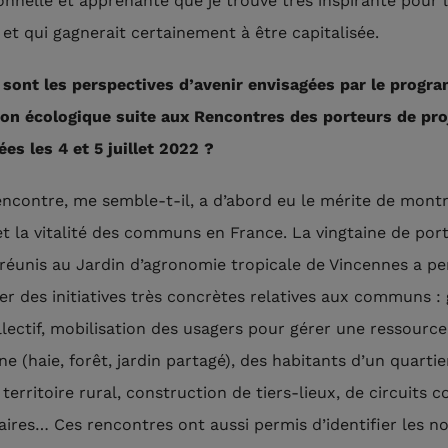
onnelle et apprenante que je trouve très inspirante pour 
 et qui gagnerait certainement à être capitalisée.
 sont les perspectives d’avenir envisagées par le prog
ion écologique suite aux Rencontres des porteurs de pro
ées les 4 et 5 juillet 2022 ?
encontre, me semble-t-il, a d’abord eu le mérite de montr
 et la vitalité des communs en France. La vingtaine de por
 réunis au Jardin d’agronomie tropicale de Vincennes a p
er des initiatives très concrètes relatives aux communs :
llectif, mobilisation des usagers pour gérer une ressource
 (haie, forêt, jardin partagé), des habitants d’un quartie
territoire rural, construction de tiers-lieux, de circuits c
aires… Ces rencontres ont aussi permis d’identifier les 