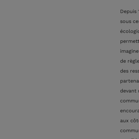
Depuis 
sous ce
écologi
permett
imagine
de règl
des res
partena
devant 
communs
encoura
aux côt
communs