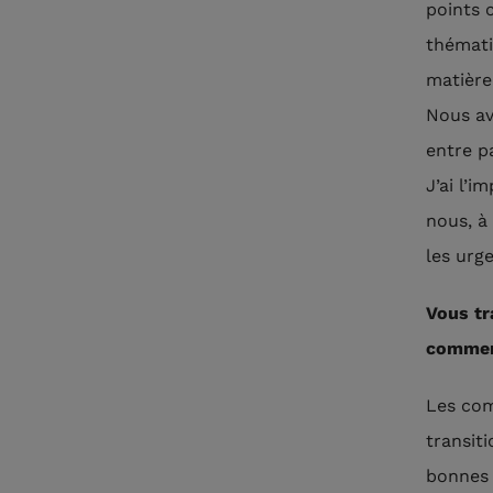
points 
thémati
matière
Nous av
entre p
J’ai l’
nous, à
les urg
Vous tr
comment
Les com
transit
bonnes 