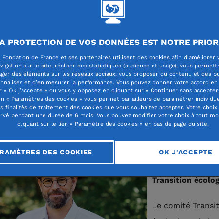
as Krausz est membre du comité Transiti
A PROTECTION DE VOS DONNÉES EST NOTRE PRIOR
gique de la Fondation de France depuis j
 Fondation de France et ses partenaires utilisent des cookies afin d'améliorer 
vigation sur le site, réaliser des statistiques (audience et usage), vous permett
 Responsable de programmes à la Fonda
ager des éléments sur les réseaux sociaux, vous proposer du contenu et des pu
nnalisés et d’en mesurer la performance. Vous pouvez donner votre accord en 
es Léopold Mayer pour le progrès de l’h
r « Ok j’accepte » ou vous y opposez en cliquant sur « Continuer sans accepter 
n « Paramètres des cookies » vous permet par ailleurs de paramétrer individu
t notamment en charge des thématiques d
es finalités de traitement des cookies que vous souhaitez accepter. Votre choix
rvé pendant une durée de 6 mois. Vous pouvez modifier votre choix à tout m
ition écologique et des communs.
cliquant sur le lien « Paramètre des cookies » en bas de page du site.
Pourquoi avoir c
RAMÈTRES DES COOKIES
OK J'ACCEPTE
d’intégrer le com
Transition écolo
Le comité Transit