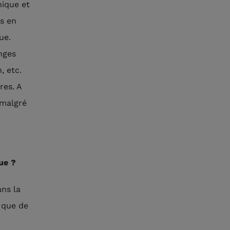
hique et
es en
ue.
nges
, etc.
res. A
 malgré
ue ?
ns la
 que de