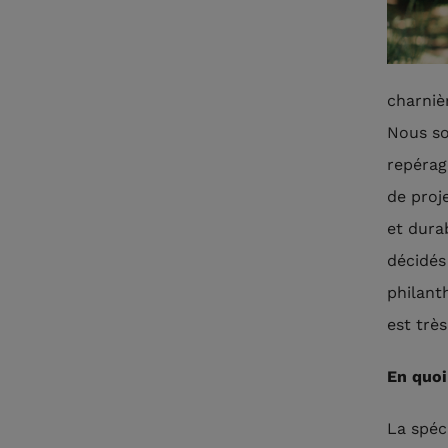
charniè
Nous so
repérag
de proj
et dura
décidés
philant
est très
En quoi
La spéc