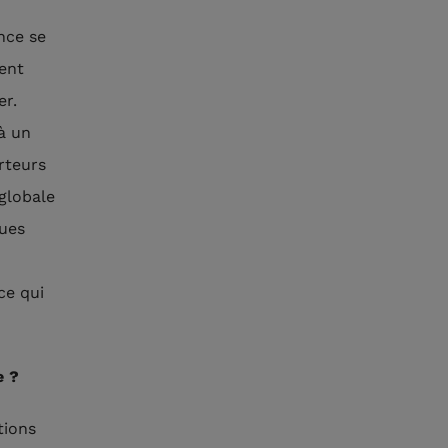
nce se
ent
er.
à un
rteurs
 globale
ques
ce qui
e ?
tions