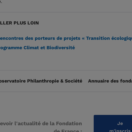
.
LLER PLUS LOIN
encontres des porteurs de projets « Transition écologiq
rogramme Climat et Biodiversité
bservatoire Philanthropie & Société
Annuaire des fond
evoir l'actualité de la Fondation
Je
de France :
m'inscris