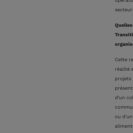
opérati
secteur
Quelles
Transit
organis
Cette r
réalité
projets
présent
d’un co
commune
ou d’un 
aliment