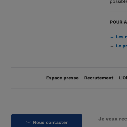
possible
POUR A
→ Les r
→
Le p
Espace presse
Recrutement
L'O
Je veux rec
Nous contacter