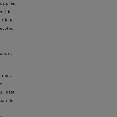
lus près
ntifier
t à la
névoles
ues et
nement
e
ui s’est
tion de