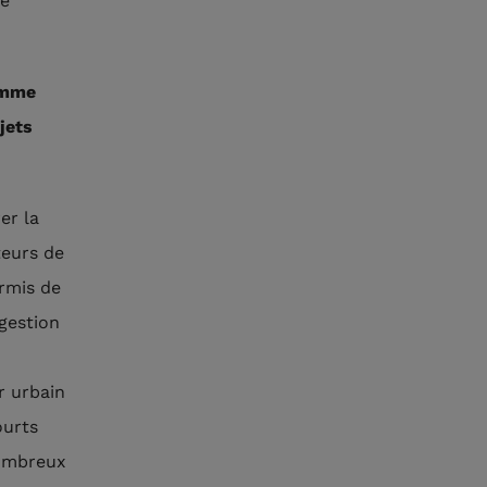
le
ramme
jets
er la
teurs de
ermis de
 gestion
r urbain
ourts
nombreux