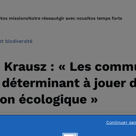
Nos missions
Notre réseau
Agir avec nous
Nos temps forts
et biodiversité
s Krausz : « Les comm
 déterminant à jouer 
ion écologique »
Continuer sa