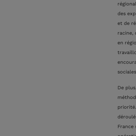
régiona
des expé
et de r
racine,
en régi
travail
encoura
sociales
De plus
méthodo
priorité
déroulée
France 