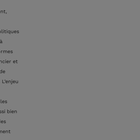
nt,
litiques
à
formes
ncier et
 de
 L’enjeu
les
ssi bien
des
ement