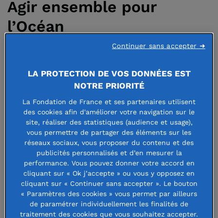
Agir ensemble pour
l’Océan
Continuer sans accepter ➜
6 juin 2025
LA PROTECTION DE VOS DONNÉES EST
NOTRE PRIORITÉ
La Fondation de France et ses partenaires utilisent
des cookies afin d'améliorer votre navigation sur le
Aux côtés de
site, réaliser des statistiques (audience et usage),
vous permettre de partager des éléments sur les
six autres
réseaux sociaux, vous proposer du contenu et des
fonds et
publicités personnalisés et d’en mesurer la
performance. Vous pouvez donner votre accord en
fondations, le
cliquant sur « Ok j’accepte » ou vous y opposez en
collectif
cliquant sur « Continuer sans accepter ». Le bouton
« Paramètres des cookies » vous permet par ailleurs
d'action «
de paramétrer individuellement les finalités de
Laetitia Bertholet - © L. Lung
traitement des cookies que vous souhaitez accepter.
Transition