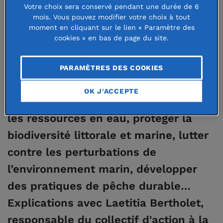
Votre choix sera conservé pendant une durée de 6
écologique juste et solidaire » de la
mois. Vous pouvez modifier votre choix à tout
moment en cliquant sur le lien « Paramètre des
Fondation de France est à l’initiative
cookies » en bas de page du site.
de l’Appel des fonds et fondations
pour l’Océan, lancé en avril dernier.
PARAMÈTRES DES COOKIES
Cet Appel vise à mobiliser le
OK J'ACCEPTE
maximum d’acteurs pour préserver
les ressources en eau, protéger la
biodiversité littorale et marine, lutter
contre les perturbations de
l’environnement marin, développer
des pratiques de pêche durable…
Explications avec Laetitia Bertholet,
responsable du collectif d'action à la