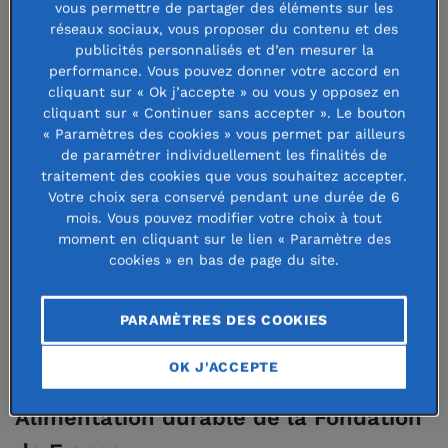
vous permettre de partager des éléments sur les
réseaux sociaux, vous proposer du contenu et des
La Fédération des races de Bretagne
publicités personnalisés et d’en mesurer la
performance. Vous pouvez donner votre accord en
aide les éleveurs à la
cliquant sur « Ok j’accepte » ou vous y opposez en
professionnalisation des systèmes
cliquant sur « Continuer sans accepter ». Le bouton
« Paramètres des cookies » vous permet par ailleurs
d’élevages en races locales : c’est en
de paramétrer individuellement les finalités de
vivant des races locales que l’on
traitement des cookies que vous souhaitez accepter.
Votre choix sera conservé pendant une durée de 6
contribue à leur sauvegarde ! Soutenir
mois. Vous pouvez modifier votre choix à tout
moment en cliquant sur le lien « Paramètre des
le développement de nouvelles
cookies » en bas de page du site.
pratiques, promouvoir une agriculture
bretonne respectueuse des bêtes,
PARAMÈTRES DES COOKIES
des hommes et de l’environnement,
OK J'ACCEPTE
tel est l’objectif du programme
Alimentation durable de la Fondation