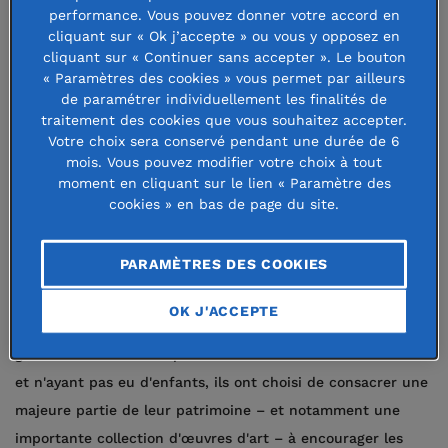
performance. Vous pouvez donner votre accord en
Concours des Bourses Déclics
cliquant sur « Ok j’accepte » ou vous y opposez en
cliquant sur « Continuer sans accepter ». Le bouton
Jeunes, qui permet aux jeunes de
« Paramètres des cookies » vous permet par ailleurs
réaliser leur vocation.
de paramétrer individuellement les finalités de
traitement des cookies que vous souhaitez accepter.
Votre choix sera conservé pendant une durée de 6
Un couple généreux, tourné vers la
mois. Vous pouvez modifier votre choix à tout
moment en cliquant sur le lien « Paramètre des
jeunesse et ses talents
cookies » en bas de page du site.
Toute première fondation abritée par la Fondation de
PARAMÈTRES DES COOKIES
France au début des années 1970, la Fondation Salavin
Fournier incarne la générosité de Léon Salavin et Jeanne
OK J'ACCEPTE
Fournier : entrepreneurs philanthropes ayant connu un
grand succès dans l'exploitation de la chocolaterie familiale
et n'ayant pas eu d'enfants, ils ont choisi de consacrer une
majeure partie de leur patrimoine – et notamment une
importante collection d'œuvres d'art – à encourager les