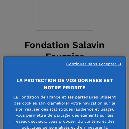
Fondation Salavin
Fournier
Continuer sans accepter ➜
40 AVENUE HOCHE - 75008 PARIS - FRANCE
LA PROTECTION DE VOS DONNÉES EST
Faire un don à cette fondation
NOTRE PRIORITÉ
La Fondation de France et ses partenaires utilisent
des cookies afin d'améliorer votre navigation sur le
site, réaliser des statistiques (audience et usage),
vous permettre de partager des éléments sur les
La Fondation Salavin Fournier
réseaux sociaux, vous proposer du contenu et des
intervient principalement à travers le
publicités personnalisés et d’en mesurer la