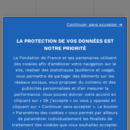
Continuer sans accepter ➜
LA PROTECTION DE VOS DONNÉES EST
Fondation Nexton
NOTRE PRIORITÉ
- -
La Fondation de France et ses partenaires utilisent
des cookies afin d'améliorer votre navigation sur le
site, réaliser des statistiques (audience et usage),
Faire un don à cette fondation
vous permettre de partager des éléments sur les
réseaux sociaux, vous proposer du contenu et des
publicités personnalisés et d’en mesurer la
performance. Vous pouvez donner votre accord en
cliquant sur « Ok j’accepte » ou vous y opposez en
La Fondation NEXTON s'appuie sur
cliquant sur « Continuer sans accepter ». Le bouton
« Paramètres des cookies » vous permet par ailleurs
l'éducation comme rempart contre
de paramétrer individuellement les finalités de
traitement des cookies que vous souhaitez accepter.
l'exclusion, utilise les valeurs