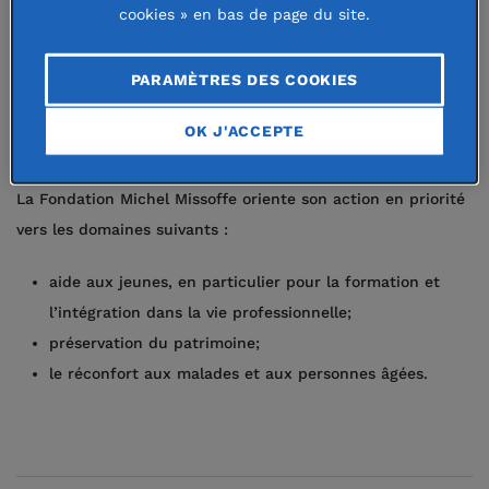
cookies » en bas de page du site.
créée par les amis et la famille de
Michel Missoffe (1930-2021), pour
PARAMÈTRES DES COOKIES
poursuivre les actions et l’esprit de
OK J'ACCEPTE
générosité qui ont marqué sa vie.
La Fondation Michel Missoffe oriente son action en priorité
vers les domaines suivants :
aide aux jeunes, en particulier pour la formation et
l’intégration dans la vie professionnelle;
préservation du patrimoine;
le réconfort aux malades et aux personnes âgées.