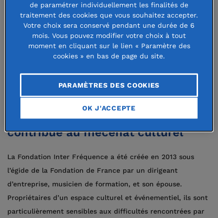
à pallier les difficultés financières
de paramétrer individuellement les finalités de
traitement des cookies que vous souhaitez accepter.
que rencontrent artistes et
Votre choix sera conservé pendant une durée de 6
associations pour mener à bien leurs
mois. Vous pouvez modifier votre choix à tout
moment en cliquant sur le lien « Paramètre des
projets, en soutenant la réalisation de
cookies » en bas de page du site.
projets culturels et la création
artistique contemporaine.
PARAMÈTRES DES COOKIES
OK J'ACCEPTE
Une fondation familiale qui
contribue au mécénat culturel
La Fondation Inter Fréquence a été créée en 2013 sous
l’égide de la Fondation de France par un dirigeant
d’entreprise, musicien de formation, et son épouse.
Propriétaires d’un espace culturel et événementiel, ils sont
particulièrement sensibles aux difficultés rencontrées par