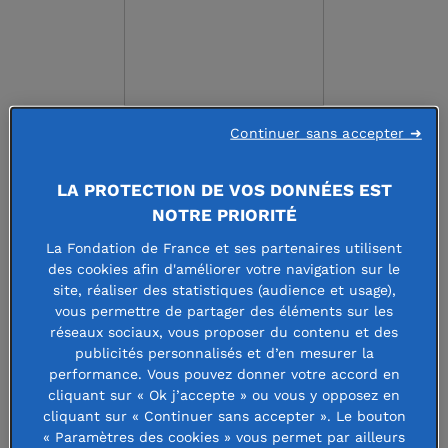
Continuer sans accepter ➜
FONDATION INTER
FRÉQUENCE
LA PROTECTION DE VOS DONNÉES EST
NOTRE PRIORITÉ
https://www.fondation-interfrequence.org
La Fondation de France et ses partenaires utilisent
des cookies afin d'améliorer votre navigation sur le
site, réaliser des statistiques (audience et usage),
Faire un don à cette fondation
vous permettre de partager des éléments sur les
réseaux sociaux, vous proposer du contenu et des
publicités personnalisés et d’en mesurer la
performance. Vous pouvez donner votre accord en
cliquant sur « Ok j’accepte » ou vous y opposez en
La Fondation Inter Fréquence cherche
cliquant sur « Continuer sans accepter ». Le bouton
« Paramètres des cookies » vous permet par ailleurs