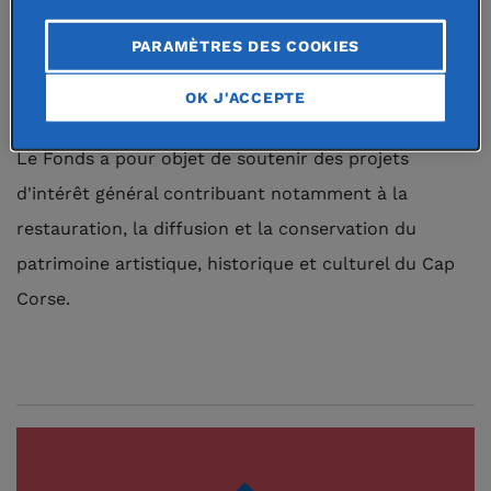
diffusion et la conservation du
PARAMÈTRES DES COOKIES
patrimoine artistique, historique et
culturel du Cap Corse.
OK J'ACCEPTE
Le Fonds a pour objet de soutenir des projets
d'intérêt général contribuant notamment à la
restauration, la diffusion et la conservation du
patrimoine artistique, historique et culturel du Cap
Corse.