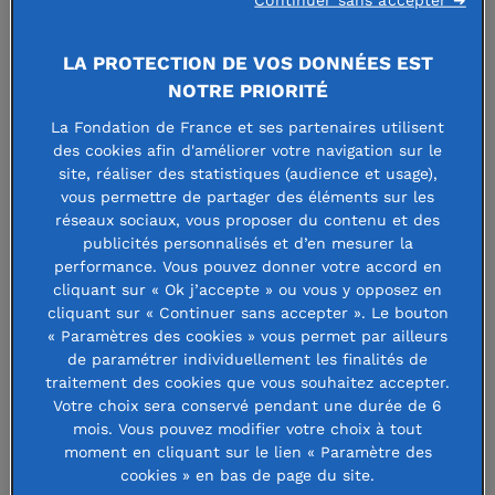
LA PROTECTION DE VOS DONNÉES EST
NOTRE PRIORITÉ
La Fondation de France et ses partenaires utilisent
des cookies afin d'améliorer votre navigation sur le
Fondation Cap Corse
site, réaliser des statistiques (audience et usage),
vous permettre de partager des éléments sur les
- -
réseaux sociaux, vous proposer du contenu et des
publicités personnalisés et d’en mesurer la
performance. Vous pouvez donner votre accord en
Faire un don à cette fondation
cliquant sur « Ok j’accepte » ou vous y opposez en
cliquant sur « Continuer sans accepter ». Le bouton
« Paramètres des cookies » vous permet par ailleurs
de paramétrer individuellement les finalités de
traitement des cookies que vous souhaitez accepter.
Le Fonds a pour objet de soutenir des
Votre choix sera conservé pendant une durée de 6
mois. Vous pouvez modifier votre choix à tout
projets d'intérêt général contribuant
moment en cliquant sur le lien « Paramètre des
cookies » en bas de page du site.
notamment à la restauration, la