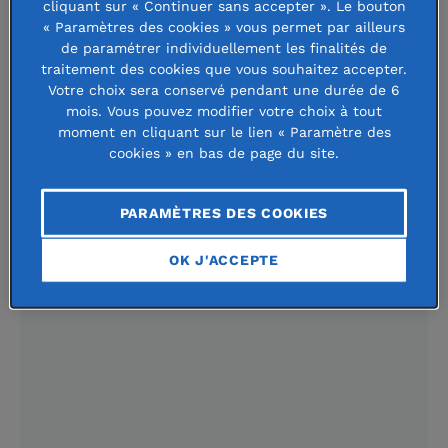
de son directeur Jean de Loisy et du
cliquant sur « Continuer sans accepter ». Le bouton
« Paramètres des cookies » vous permet par ailleurs
président de la Fondation de France
de paramétrer individuellement les finalités de
traitement des cookies que vous souhaitez accepter.
Pierre Sellal. Des prix remis chaque
Votre choix sera conservé pendant une durée de 6
année dont l’objectif est d’apporter
mois. Vous pouvez modifier votre choix à tout
moment en cliquant sur le lien « Paramètre des
une aide au lancement de la carrière
cookies » en bas de page du site.
d’un artiste.
PARAMÈTRES DES COOKIES
OK J'ACCEPTE