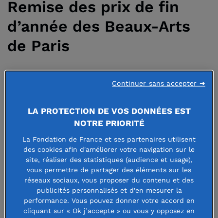
Remise des prix de fin
d’année des Beaux-Arts
de Paris
23 juillet 2019
Continuer sans accepter ➜
LA PROTECTION DE VOS DONNÉES EST
NOTRE PRIORITÉ
Le 28 juin a eu lieu la Remise de trois
La Fondation de France et ses partenaires utilisent
des cookies afin d'améliorer votre navigation sur le
prix de nos fondations abritées, en
site, réaliser des statistiques (audience et usage),
partenariat avec l’Ecole Nationale
vous permettre de partager des éléments sur les
réseaux sociaux, vous proposer du contenu et des
Supérieure des Beaux-Arts de Paris, à
publicités personnalisés et d’en mesurer la
performance. Vous pouvez donner votre accord en
l’amphithéâtre d’honneur en présence
cliquant sur « Ok j’accepte » ou vous y opposez en