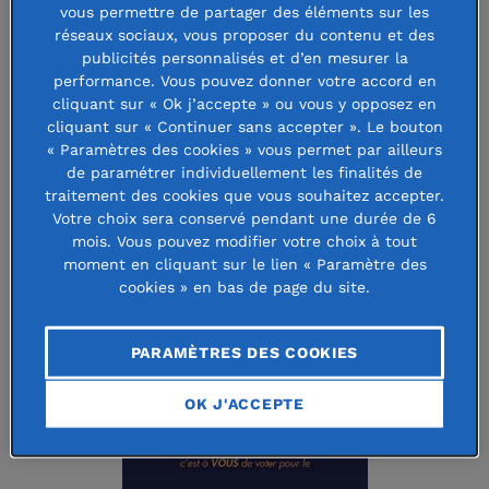
vous permettre de partager des éléments sur les
Fondation RAJA Women’s Awards 2018
réseaux sociaux, vous proposer du contenu et des
publicités personnalisés et d’en mesurer la
Participez à la campagne de votes pour décerner le Prix du
performance. Vous pouvez donner votre accord en
Public à l’une des 7 associations finalistes !
cliquant sur « Ok j’accepte » ou vous y opposez en
cliquant sur « Continuer sans accepter ». Le bouton
« Paramètres des cookies » vous permet par ailleurs
Le Prix du Public récompensera un projet mené par une
de paramétrer individuellement les finalités de
association en faveur des femmes en France ou dans le
traitement des cookies que vous souhaitez accepter.
monde.
Votre choix sera conservé pendant une durée de 6
mois. Vous pouvez modifier votre choix à tout
moment en cliquant sur le lien « Paramètre des
La dotation du Prix de 10 000€ permettra à l’association de
cookies » en bas de page du site.
développer ses actions.
Le Prix sera remis lors de la cérémonie des Fondation RAJA
PARAMÈTRES DES COOKIES
Women’s Awards le 20 novembre 2018.
OK J'ACCEPTE