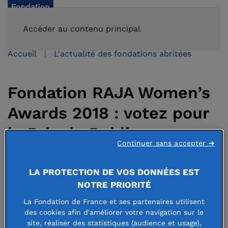
FAIRE UN DON
Accéder au contenu principal
Accueil
L'actualité des fondations abritées
Fondation RAJA Women’s
Awards 2018 : votez pour
le Prix du Public
Continuer sans accepter ➜
LA PROTECTION DE VOS DONNÉES EST
25 octobre 2018
NOTRE PRIORITÉ
La Fondation de France et ses partenaires utilisent
des cookies afin d'améliorer votre navigation sur le
site, réaliser des statistiques (audience et usage),