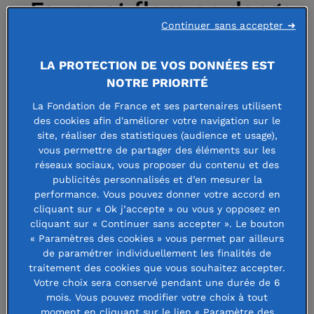
« Faune et flore en danger
Continuer sans accepter ➜
: protéger et préserver les
espèces menacées », le
LA PROTECTION DE VOS DONNÉES EST
NOTRE PRIORITÉ
nouvel appel à projets de
La Fondation de France et ses partenaires utilisent
la Fondation Crédit
des cookies afin d'améliorer votre navigation sur le
site, réaliser des statistiques (audience et usage),
Mutuel Alliance Fédérale
vous permettre de partager des éléments sur les
réseaux sociaux, vous proposer du contenu et des
publicités personnalisés et d’en mesurer la
performance. Vous pouvez donner votre accord en
4 avril 2025
cliquant sur « Ok j’accepte » ou vous y opposez en
cliquant sur « Continuer sans accepter ». Le bouton
« Paramètres des cookies » vous permet par ailleurs
de paramétrer individuellement les finalités de
traitement des cookies que vous souhaitez accepter.
La Fondation Crédit Mutuel Alliance
Votre choix sera conservé pendant une durée de 6
mois. Vous pouvez modifier votre choix à tout
Fédérale lance son troisième appel à
moment en cliquant sur le lien « Paramètre des