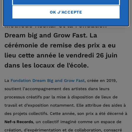
arts : la Fondation Rose Taupin-Dora
OK J'ACCEPTE
Bianka, la Fondation Marguerite et
Méthode Keskar et la Fondation
Dream big and Grow Fast. La
cérémonie de remise des prix a eu
lieu cette année le vendredi 26 juin
dans les locaux de l'école.
La
Fondation Dream Big and Grow Fast
, créée en 2019,
soutient l’accompagnement des artistes dans leurs
processus créatifs par la mise à disposition de lieux de
travail et d’exposition notamment. Elle attribue des aides à
des projets collectifs. Cette année, son prix a été décerné à
Nef-s Records
, un collectif imaginé comme un espace de
création, d'expérimentation et de collaboration, consacré