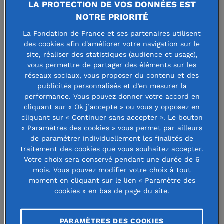
Edition 2026 du Prix de
LA PROTECTION DE VOS DONNÉES EST
NOTRE PRIORITÉ
fin d'année des Beaux-
La Fondation de France et ses partenaires utilisent
Arts de Paris : trois
des cookies afin d'améliorer votre navigation sur le
site, réaliser des statistiques (audience et usage),
distinctions remises par
vous permettre de partager des éléments sur les
réseaux sociaux, vous proposer du contenu et des
des fondations abritées
publicités personnalisés et d’en mesurer la
performance. Vous pouvez donner votre accord en
cliquant sur « Ok j’accepte » ou vous y opposez en
cliquant sur « Continuer sans accepter ». Le bouton
8 juillet 2026
« Paramètres des cookies » vous permet par ailleurs
de paramétrer individuellement les finalités de
traitement des cookies que vous souhaitez accepter.
Votre choix sera conservé pendant une durée de 6
mois. Vous pouvez modifier votre choix à tout
Chaque année, trois fondations
moment en cliquant sur le lien « Paramètre des
cookies » en bas de page du site.
abritées remettent un prix en
partenariat avec l'école des Beaux-
PARAMÈTRES DES COOKIES