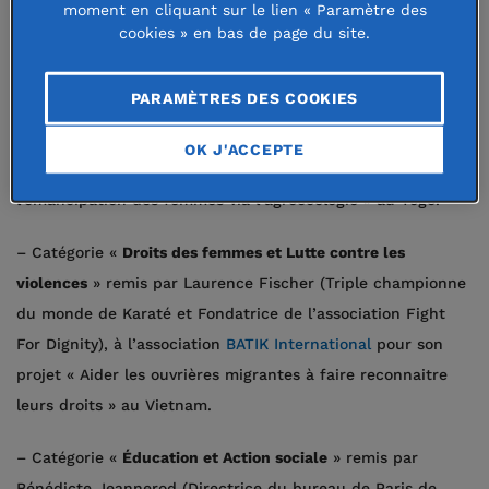
moment en cliquant sur le lien « Paramètre des
cookies » en bas de page du site.
– Catégorie «
Protection de l’environnement et Lutte contre
les changements climatiques
» remis par Yann Arthus
PARAMÈTRES DES COOKIES
Bertrand (Président de la Fondation GoodPlanet), à
l’association
Terre et Humanisme
pour son projet «
OK J'ACCEPTE
Restaurer les ressources naturelles et promouvoir
l’émancipation des femmes via l’agroécologie » au Togo.
– Catégorie «
Droits des femmes et Lutte contre les
violences
» remis par Laurence Fischer (Triple championne
du monde de Karaté et Fondatrice de l’association Fight
For Dignity), à l’association
BATIK International
pour son
projet « Aider les ouvrières migrantes à faire reconnaitre
leurs droits » au Vietnam.
– Catégorie «
Éducation et Action sociale
» remis par
Bénédicte Jeannerod (Directrice du bureau de Paris de