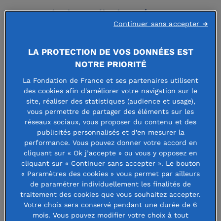
6 associations distinguées pour
Continuer sans accepter ➜
leurs actions exemplaires en
faveur des femmes
LA PROTECTION DE VOS DONNÉES EST
NOTRE PRIORITÉ
Au cours de cette soirée exceptionnelle animée par la
La Fondation de France et ses partenaires utilisent
journaliste Cécilia Gabizon, 6 Prix ont été décernés à des
des cookies afin d'améliorer votre navigation sur le
associations soutenues par la Fondation, afin de valoriser
site, réaliser des statistiques (audience et usage),
vous permettre de partager des éléments sur les
leurs actions remarquables en faveur de la cause des
réseaux sociaux, vous proposer du contenu et des
femmes. D’une dotation totale de 80 000€, les Women’s
publicités personnalisés et d’en mesurer la
Awards 2018 permettront aux lauréats de poursuivre et
performance. Vous pouvez donner votre accord en
cliquant sur « Ok j’accepte » ou vous y opposez en
développer leurs projets.
cliquant sur « Continuer sans accepter ». Le bouton
« Paramètres des cookies » vous permet par ailleurs
Le palmarès des Women’s Awards
de paramétrer individuellement les finalités de
2018
traitement des cookies que vous souhaitez accepter.
Votre choix sera conservé pendant une durée de 6
mois. Vous pouvez modifier votre choix à tout
4 Prix thématiques
(15 000€ chacun) :