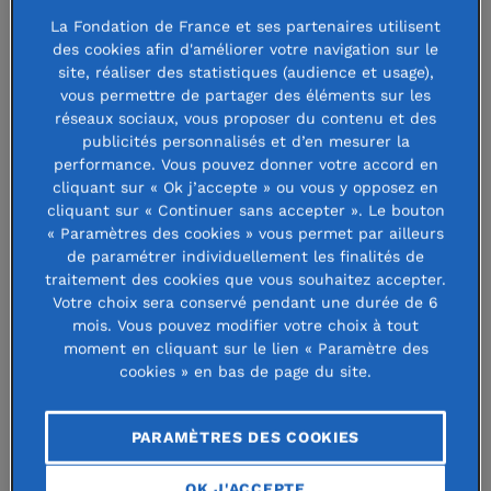
France agit depuis plus de 45 ans grâce à l’aide de ses
La Fondation de France et ses partenaires utilisent
donateurs fidèles sur plusieurs actions : les enfants
des cookies afin d'améliorer votre navigation sur le
victimes de maladie, les enfants en situation de précarité
site, réaliser des statistiques (audience et usage),
vous permettre de partager des éléments sur les
et notamment de mal-logement, les enfants en décrochage
réseaux sociaux, vous proposer du contenu et des
scolaire. En agissant dans tous les domaines de l’enfance,
publicités personnalisés et d’en mesurer la
la Fondation de France apporte une aide globale, efficace
performance. Vous pouvez donner votre accord en
cliquant sur « Ok j’accepte » ou vous y opposez en
et innovante pour garantir au plus grand nombre d’entre
cliquant sur « Continuer sans accepter ». Le bouton
eux de meilleures conditions pour grandir et s’épanouir.
« Paramètres des cookies » vous permet par ailleurs
de paramétrer individuellement les finalités de
Zoom sur – nos actions pour aider
traitement des cookies que vous souhaitez accepter.
Votre choix sera conservé pendant une durée de 6
les enfants malades
mois. Vous pouvez modifier votre choix à tout
moment en cliquant sur le lien « Paramètre des
Grâce à vos dons, la Fondation de France permet à des
cookies » en bas de page du site.
enfants et adolescents souffrant, par exemple, de troubles
du comportement alimentaire de reprendre confiance en
PARAMÈTRES DES COOKIES
eux et en leurs aptitudes physiques par la pratique d’une
OK J'ACCEPTE