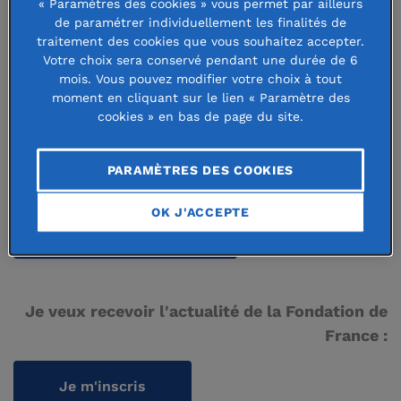
« Paramètres des cookies » vous permet par ailleurs
de paramétrer individuellement les finalités de
Espace presse
traitement des cookies que vous souhaitez accepter.
Recrutement
Votre choix sera conservé pendant une durée de 6
mois. Vous pouvez modifier votre choix à tout
L'Observatoire Philanthropie & Société
moment en cliquant sur le lien « Paramètre des
cookies » en bas de page du site.
Annuaire des fondations abritées
Guide des bourses
PARAMÈTRES DES COOKIES
OK J'ACCEPTE
Nous contacter
Je veux recevoir l'actualité de la Fondation de
France :
Je m'inscris