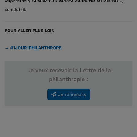
important qu’elle soit au service de toutes les causes
»,
conclut-il.
POUR ALLER PLUS LOIN
→
#1JOUR1PHILANTHROPE
Je veux recevoir la Lettre de la
philanthropie :
Je m'inscris