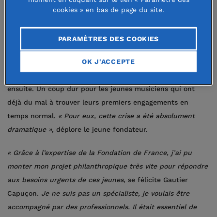
cookies » en bas de page du site.
des artistes d’exception, en France et à l’étranger, pour
leurs études ou les premiers pas de leur carrière.
PARAMÈTRES DES COOKIES
La crise sanitaire et les confinements ont précipité ce
OK J'ACCEPTE
projet qu’il
« mûrissait depuis des années »
. Concerts et
festivals ont été annulés et n’ont pas été reprogrammés
ensuite. Un coup dur pour les jeunes musiciens qui ont
déjà du mal à trouver leurs premiers engagements en
temps normal.
«
Pour eux, cette crise a été absolument
dramatique
»
, déplore le jeune fondateur.
«
Grâce à l’expertise de la Fondation de France, j’ai pu
monter mon projet philanthropique très vite pour répondre
aux besoins urgents de ces jeunes
, se félicite Gautier
Capuçon
. Je ne suis pas un spécialiste, je voulais être
accompagné par des professionnels. Il était essentiel de