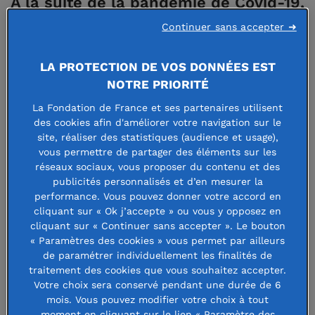
À la suite de la pandémie de Covid-19,
le violoncelliste Gautier Capuçon a
Continuer sans accepter ➜
lancé une fondation éponyme pour
LA PROTECTION DE VOS DONNÉES EST
aider les jeunes musiciens dans leurs
NOTRE PRIORITÉ
études et leur carrière.
La Fondation de France et ses partenaires utilisent
des cookies afin d'améliorer votre navigation sur le
« Je veux m’investir
site, réaliser des statistiques (audience et usage),
vous permettre de partager des éléments sur les
auprès de jeunes
réseaux sociaux, vous proposer du contenu et des
musiciens pour leur faire
publicités personnalisés et d’en mesurer la
profiter de mon
performance. Vous pouvez donner votre accord en
cliquant sur « Ok j’accepte » ou vous y opposez en
expérience de la scène et
cliquant sur « Continuer sans accepter ». Le bouton
créer une grande famille
« Paramètres des cookies » vous permet par ailleurs
d’artistes, débutants et
de paramétrer individuellement les finalités de
traitement des cookies que vous souhaitez accepter.
confirmés
»
, déclare
Votre choix sera conservé pendant une durée de 6
Gautier Capuçon
. En
mois. Vous pouvez modifier votre choix à tout
janvier 2022, le violoncelliste a créé sa fondation pour aider
moment en cliquant sur le lien « Paramètre des