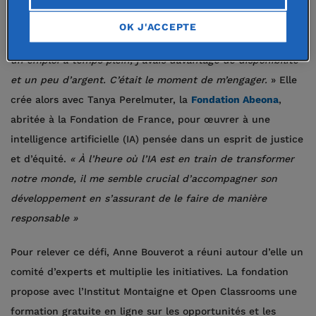
technologie mobile...
« Ma mère est canadienne, j’ai vécu
plusieurs années aux États-Unis, deux pays où la
OK J'ACCEPTE
philanthropie est un exercice naturel. En 2018, j’ai quitté
un emploi à temps plein, j’avais davantage de disponibilité
et un peu d’argent. C’était le moment de m’engager.
» Elle
crée alors avec Tanya Perelmuter, la
Fondation Abeona
,
abritée à la Fondation de France, pour œuvrer à une
intelligence artificielle (IA) pensée dans un esprit de justice
et d’équité.
« À l’heure où l’IA est en train de transformer
notre monde, il me semble crucial d’accompagner son
développement en s’assurant de le faire de manière
responsable »
Pour relever ce défi, Anne Bouverot a réuni autour d’elle un
comité d’experts et multiplie les initiatives. La fondation
propose avec l’Institut Montaigne et Open Classrooms une
formation gratuite en ligne sur les opportunités et les