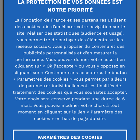
« J’ai toujours voulu
LA PROTECTION DE VOS DONNÉES EST
NOTRE PRIORITÉ
concilier mon attrait
pour les sciences et
La Fondation de France et ses partenaires utilisent
des cookies afin d'améliorer votre navigation sur le
mon envie de contribuer
site, réaliser des statistiques (audience et usage),
à une société plus juste
vous permettre de partager des éléments sur les
»,
aime à raconter Anne
réseaux sociaux, vous proposer du contenu et des
publicités personnalisés et d’en mesurer la
Bouverot. Cette
performance. Vous pouvez donner votre accord en
ingénieure des
cliquant sur « Ok j’accepte » ou vous y opposez en
télécoms, titulaire d’un
cliquant sur « Continuer sans accepter ». Le bouton
« Paramètres des cookies » vous permet par ailleurs
doctorat en intelligence
de paramétrer individuellement les finalités de
artificielle de l’École
traitement des cookies que vous souhaitez accepter.
normale supérieure (ENS) a accompli une grande partie de
Votre choix sera conservé pendant une durée de 6
mois. Vous pouvez modifier votre choix à tout
son parcours professionnel dans l’univers des nouvelles
moment en cliquant sur le lien « Paramètre des
technologies. Elle a toujours gardé l’intérêt général en ligne
cookies » en bas de page du site.
de mire, participant notamment à la création de la
Fondation GSMA pour promouvoir l’impact social de la
PARAMÈTRES DES COOKIES