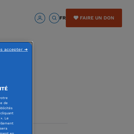
FR
FAIRE UN DON
ns accepter ➜
ITÉ
votre
re de
blicités
cliquant
». Le
ellement
 sera
oment en