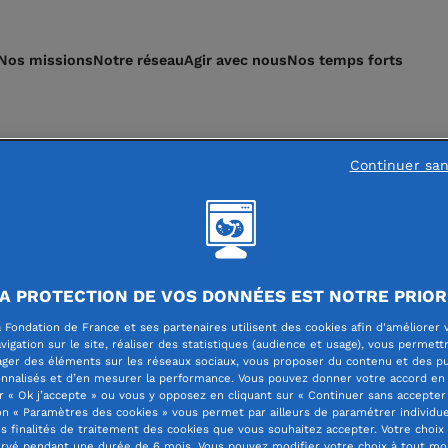
Nos missions
Notre réseau
Agir avec nous
Nos temps forts
Continuer sa
 de lectorat - Revue
t
A PROTECTION DE VOS DONNÉES EST NOTRE PRIOR
 Fondation de France et ses partenaires utilisent des cookies afin d'améliorer 
vigation sur le site, réaliser des statistiques (audience et usage), vous permett
ager des éléments sur les réseaux sociaux, vous proposer du contenu et des pu
nnalisés et d’en mesurer la performance. Vous pouvez donner votre accord en 
r « Ok j’accepte » ou vous y opposez en cliquant sur « Continuer sans accepter 
n « Paramètres des cookies » vous permet par ailleurs de paramétrer individu
es finalités de traitement des cookies que vous souhaitez accepter. Votre choix
rvé pendant une durée de 6 mois. Vous pouvez modifier votre choix à tout m