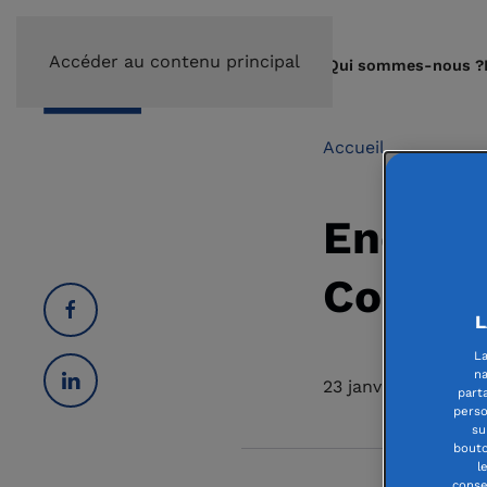
Accéder au contenu principal
Qui sommes-nous ?
Accueil
Enquête
Contac
L
La
na
23 janvier 2025
part
perso
su
bouto
l
conse