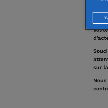
Tous 
sur l
PA
Franc
soute
d’act
Souci
atten
sur l
Nous 
contr