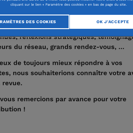
cliquant sur le lien « Paramètre des cookies » en bas de page du site.
les trois mois, la revue
Contact
vous inf
es actualités et les activités de la Fondat
RAMÈTRES DES COOKIES
OK J'ACCEPTE
e et des fondations abritées : actions
nues, réflexions stratégiques, témoignag
eurs du réseau, grands rendez-vous, …
eux de toujours mieux répondre à vos
tes, nous souhaiterions connaître votre a
a revue.
vous remercions par avance pour votre
ibution !