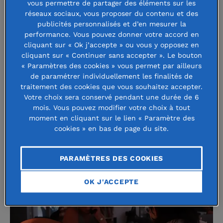
vous permettre de partager des éléments sur les
dépressifs, Nightline s’impose comme une solution
réseaux sociaux, vous proposer du contenu et des
concrète pour les jeunes qui souhaitent se confier. Créée
publicités personnalisés et d’en mesurer la
en 2016, cette
ligne d’écoute nocturne est assurée par des
performance. Vous pouvez donner votre accord en
cliquant sur « Ok j’accepte » ou vous y opposez en
étudiants bénévoles pour des étudiants
. Cette écoute se
cliquant sur « Continuer sans accepter ». Le bouton
veut : « anonyme, confidentielle, non directive et sans
« Paramètres des cookies » vous permet par ailleurs
jugement ». Avec ses 6 implantions en France,
Nightline
a
de paramétrer individuellement les finalités de
traitement des cookies que vous souhaitez accepter.
traité 7 500 appels durant l’année universitaire 2022-2023
.
Votre choix sera conservé pendant une durée de 6
Sont abordés les sujets des relations familiales, affectives
mois. Vous pouvez modifier votre choix à tout
et amicales, mais aussi de santé mentale et de solitude.
moment en cliquant sur le lien « Paramètre des
cookies » en bas de page du site.
Selon la dernière
étude Solitude
de la Fondation de France,
26 % des 15-25 ans se sentent seuls.
PARAMÈTRES DES COOKIES
OK J'ACCEPTE