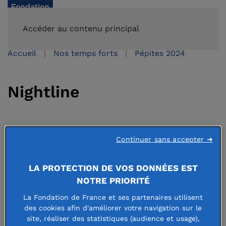
FAIRE UN DON
Accéder au contenu principal
Accueil
Nos temps forts
Pépites 2024
Nightline
17 septembre 2024
Continuer sans accepter ➜
LA PROTECTION DE VOS DONNÉES EST
NOTRE PRIORITÉ
Agir pour la santé mentale des étudiants (Paris)
La Fondation de France et ses partenaires utilisent
des cookies afin d'améliorer votre navigation sur le
Alors que 41 % des 18-24 ans présentent des symptômes
site, réaliser des statistiques (audience et usage),