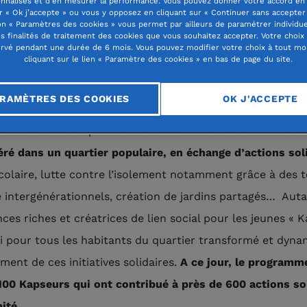
nnalisés et d’en mesurer la performance. Vous pouvez donner votre accord en 
r « Ok j’accepte » ou vous y opposez en cliquant sur « Continuer sans accepter 
n « Paramètres des cookies » vous permet par ailleurs de paramétrer individu
es finalités de traitement des cookies que vous souhaitez accepter. Votre choix
lus facilement au logement et prendre part activement à
rvé pendant une durée de 6 mois. Vous pouvez modifier votre choix à tout m
cliquant sur le lien « Paramètre des cookies » en bas de page du site.
artier : c’est la raison d’être du Programme KAPS porté
sociation de la fondation étudiante pour la ville). Destin
RAMÈTRES DES COOKIES
OK J'ACCEPTE
 et auxjeunes en service civique ou actifs de moins de 30 
 leur donne la possibilité de
vivre dans une colocation 
ré dans un quartier populaire, en échange d’actions sol
colaire, lutte contre l’isolement notamment grâce à des 
 intergénérationnels, création de jardins partagés… Aut
nces riches et créatrices de lien social pour les jeunes « 
i pour tous les habitants du quartier transformé et dyna
ment de ces initiatives solidaires.
A ce jour, le program
100 Kapseurs qui ont contribué à près de 600 actions so
ité
.