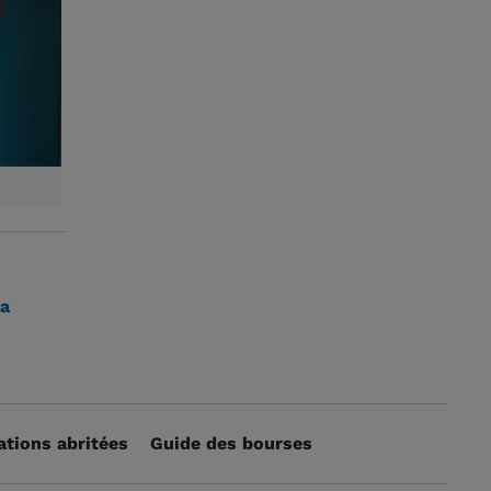
la
ations abritées
Guide des bourses