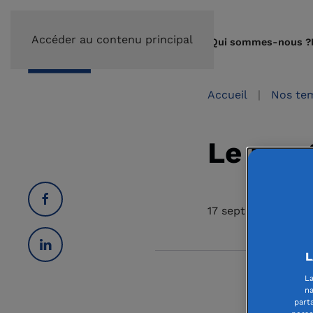
Accéder au contenu principal
Qui sommes-nous ?
Accueil
Nos tem
Le pro
17 septembre 2024
L
La
Le pr
na
part
moins d