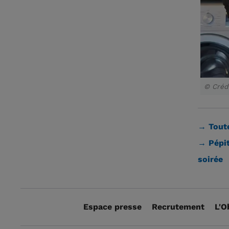
© Crédi
→
Toute
→ Pépit
soirée
Espace presse
Recrutement
L'O