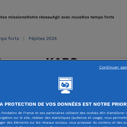
Nos missions
Notre réseau
Agir avec nous
Nos temps forts
ps forts
Pépites 2024
gramme KAPS
Continuer sa
A PROTECTION DE VOS DONNÉES EST NOTRE PRIOR
 Fondation de France et ses partenaires utilisent des cookies afin d'améliorer 
ogramme KAPS :
Des colocations pas comme les autres p
vigation sur le site, réaliser des statistiques (audience et usage), vous permett
ager des éléments sur les réseaux sociaux, vous proposer du contenu et des pu
e 30 ans (Lille)