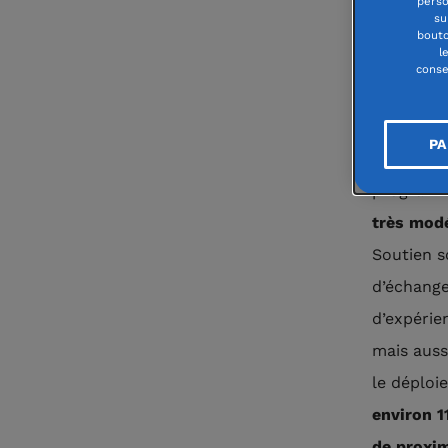
perso
su
bouto
l
Accéder p
conse
de son qu
l’AFEV
(As
PA
étudiants
programme
très modé
Soutien s
d’échange
d’expérie
mais auss
le déploie
environ 1
de proxim