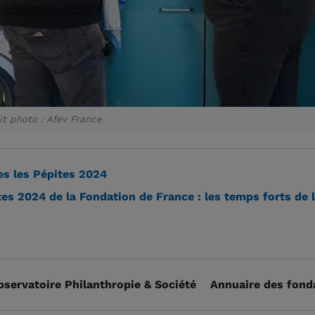
t photo : Afev France
s les Pépites 2024
es 2024 de la Fondation de France : les temps forts de 
bservatoire Philanthropie & Société
Annuaire des fond