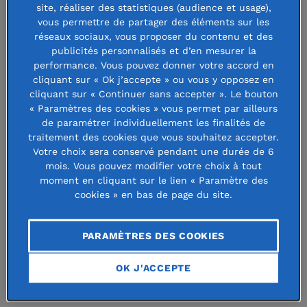
site, réaliser des statistiques (audience et usage),
vous permettre de partager des éléments sur les
Dans les territoires ruraux, l’inclusion et l’insertion
réseaux sociaux, vous proposer du contenu et des
professionnelle des travailleurs en situation de
publicités personnalisés et d’en mesurer la
performance. Vous pouvez donner votre accord en
handicap se heurtent à de nombreux obstacles.
cliquant sur « Ok j’accepte » ou vous y opposez en
Créée en 2019 dans le Doubs, l’Association Philippe
cliquant sur « Continuer sans accepter ». Le bouton
« Paramètres des cookies » vous permet par ailleurs
Streit (APS) propose une solution innovante :
elle
de paramétrer individuellement les finalités de
met ses locaux à la disposition d’entreprises
traitement des cookies que vous souhaitez accepter.
Votre choix sera conservé pendant une durée de 6
engagées en faveur des travailleurs porteurs de
mois. Vous pouvez modifier votre choix à tout
handicap
. Ensemble, elles y développent de
moment en cliquant sur le lien « Paramètre des
cookies » en bas de page du site.
multiples activités pour proposer
un lieu aux
multiples fonctions pensé pour et animé par des
PARAMÈTRES DES COOKIES
travailleurs en situation de handicap
: restaurant,
services de transport, centre médico-sportif, micro-
OK J'ACCEPTE
crèche, salle de divertissement… 90 emplois ont déjà