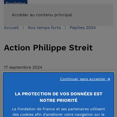
FAIRE UN DON
Accéder au contenu principal
Accueil
Nos temps forts
Pépites 2024
Action Philippe Streit
17 septembre 2024
Continuer sans accepter ➜
LA PROTECTION DE VOS DONNÉES EST
Action Philippe Streit :
un lieu d’accueil, de vie et de
NOTRE PRIORITÉ
travail pour les travailleurs en situation de handicap
La Fondation de France et ses partenaires utilisent
(Anteuil)
des cookies afin d'améliorer votre navigation sur le