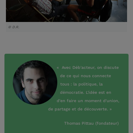
© D.R.
« Avec Déb'acteur, on discute
de ce qui nous connecte
tous : la politique, la
démocratie. L'idée est en
d'en faire un moment d'union,
de partage et de découverte. »
Thomas Pittau (fondateur)