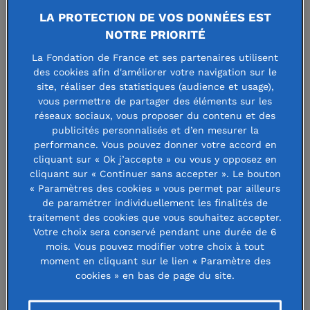
Déb’acteur
LA PROTECTION DE VOS DONNÉES EST
NOTRE PRIORITÉ
La Fondation de France et ses partenaires utilisent
6 juillet 2023
des cookies afin d'améliorer votre navigation sur le
site, réaliser des statistiques (audience et usage),
vous permettre de partager des éléments sur les
réseaux sociaux, vous proposer du contenu et des
publicités personnalisés et d’en mesurer la
performance. Vous pouvez donner votre accord en
Créateur d’ateliers citoyens
cliquant sur « Ok j’accepte » ou vous y opposez en
ludiques
cliquant sur « Continuer sans accepter ». Le bouton
« Paramètres des cookies » vous permet par ailleurs
de paramétrer individuellement les finalités de
Paris
traitement des cookies que vous souhaitez accepter.
Votre choix sera conservé pendant une durée de 6
Inquiet du désintérêt grandissant des citoyens pour la
mois. Vous pouvez modifier votre choix à tout
moment en cliquant sur le lien « Paramètre des
politique, Thomas Pittau a décidé de revaloriser la
cookies » en bas de page du site.
démocratie auprès des jeunes en créant un jeu de rôle qui
invite les collégiens et les lycéens à se glisser dans la peau