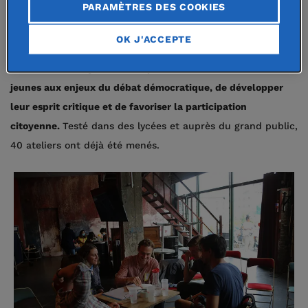
PARAMÈTRES DES COOKIES
de parlementaires pour débattre autour de sujets
sociétaux, proposer des amendements, élaborer des
OK J'ACCEPTE
stratégies d’alliance et bien sûr, voter des lois. Baptisé «
Déb’Acteur »,
ce jeu de rôles permet de sensibiliser les
jeunes aux enjeux du débat démocratique, de développer
leur esprit critique et de favoriser la participation
citoyenne.
Testé dans des lycées et auprès du grand public,
40 ateliers ont déjà été menés.