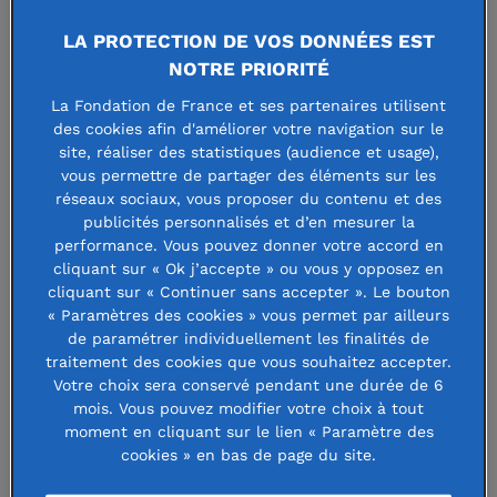
Big Bang Ballers
LA PROTECTION DE VOS DONNÉES EST
NOTRE PRIORITÉ
6 juillet 2023
La Fondation de France et ses partenaires utilisent
des cookies afin d'améliorer votre navigation sur le
site, réaliser des statistiques (audience et usage),
vous permettre de partager des éléments sur les
réseaux sociaux, vous proposer du contenu et des
publicités personnalisés et d’en mesurer la
Le sport comme vecteur
performance. Vous pouvez donner votre accord en
cliquant sur « Ok j’accepte » ou vous y opposez en
d’éducation et d’inclusion
cliquant sur « Continuer sans accepter ». Le bouton
« Paramètres des cookies » vous permet par ailleurs
Grenoble
de paramétrer individuellement les finalités de
traitement des cookies que vous souhaitez accepter.
Votre choix sera conservé pendant une durée de 6
Depuis 2010, l’association
lutte contre les inégalités et les
mois. Vous pouvez modifier votre choix à tout
discriminations en utilisant le sport, notamment le basket,
moment en cliquant sur le lien « Paramètre des
comme un vecteur d’éducation à la citoyenneté, d’inclusion
cookies » en bas de page du site.
et de vivre-ensemble de publics mixtes et souvent