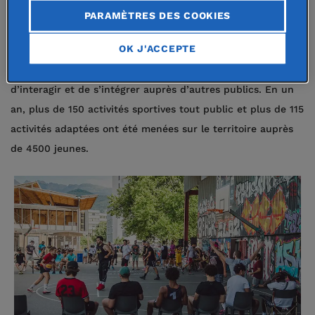
marginalisés.
L’association travaille en partenariat avec des
PARAMÈTRES DES COOKIES
associations de terrain qui agissent, par exemple, auprès
OK J'ACCEPTE
des communautés Roms au sein des bidonvilles. L’objectif :
leur faire prendre confiance en eux, en leur capacité
d’interagir et de s’intégrer auprès d’autres publics. En un
an, plus de 150 activités sportives tout public et plus de 115
activités adaptées ont été menées sur le territoire auprès
de 4500 jeunes.