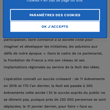
cookies » en bas de page du site.
connaissances. «
L’opération ouvre la parole, elle parie sur
la rencontre et la discussion entre tous : citoyens, usagers,
PARAMÈTRES DES COOKIES
experts, savants, artistes
… souligne Axelle Davezac,
directrice générale de la Fondation de France. En
cela, sa
OK J'ACCEPTE
philosophie rejoint notre approche : miser sur la
participation, faire confiance à la société civile pour
imaginer et développer les initiatives, les solutions aux
défis de notre époque.
». Dans le cadre de ce partenariat,
la Fondation de France a mis son réseau et ses
implantations régionales au service de la Nuit des idées.
L’opération connaît un succès croissant : de 11 évènements
en 2016 et 170 l’an dernier, la Nuit est passée à 200
événements cette année ! Et le succès auprès du public ne
se dément pas, puisque près de 230 000 personnes se sont
déplacées, le 31 janvier dernier, pour faire « face au