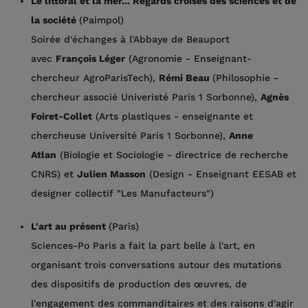
Le littoral et la mer... Regards croisés des sciences et de
la société
(Paimpol)
Soirée d'échanges à l'Abbaye de Beauport
avec
François Léger
(Agronomie - Enseignant-
chercheur AgroParisTech),
Rémi Beau
(Philosophie -
chercheur associé Univeristé Paris 1 Sorbonne),
Agnès
Foiret-Collet
(Arts plastiques - enseignante et
chercheuse Université Paris 1 Sorbonne),
Anne
Atlan
(Biologie et Sociologie - directrice de recherche
CNRS) et
Julien Masson
(Design - Enseignant EESAB et
designer collectif "Les Manufacteurs")
L'art au présent
(Paris)
Sciences-Po Paris a fait la part belle à l'art, en
organisant trois conversations autour des mutations
des dispositifs de production des œuvres, de
l'engagement des commanditaires et des raisons d'agir