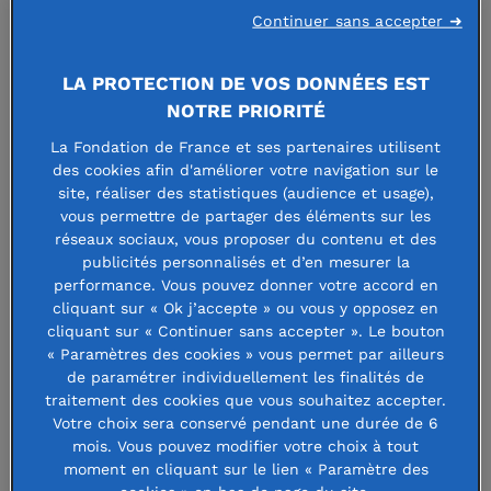
France.
Continuer sans accepter ➜
Comment saisir et comprendre les vrais enjeux du
LA PROTECTION DE VOS DONNÉES EST
présent ? Comment faire face et penser l’avenir ?
NOTRE PRIORITÉ
Comment inscrire cet engagement dans le temps long, en
La Fondation de France et ses partenaires utilisent
s’appuyant sur les leçons du passé et en nous projetant à
des cookies afin d'améliorer votre navigation sur le
long terme ? Voici quelques-unes des questions soulevées
site, réaliser des statistiques (audience et usage),
vous permettre de partager des éléments sur les
par le thème de la Nuit des idées 2019 : « Face au
réseaux sociaux, vous proposer du contenu et des
présent ». Un thème qui ne pouvait qu’entrer en
publicités personnalisés et d’en mesurer la
résonnance avec l’ADN de la Fondation de France, qui fête
performance. Vous pouvez donner votre accord en
cliquant sur « Ok j’accepte » ou vous y opposez en
cette année un anniversaire important : « 50 ans
cliquant sur « Continuer sans accepter ». Le bouton
d’expérience de l’avenir ».
« Paramètres des cookies » vous permet par ailleurs
de paramétrer individuellement les finalités de
Principe de l’opération : organiser débats, forums,
traitement des cookies que vous souhaitez accepter.
événements, performances, conférences… la même nuit,
Votre choix sera conservé pendant une durée de 6
mois. Vous pouvez modifier votre choix à tout
dans des lieux de savoir et de culture sur toute la planète.
moment en cliquant sur le lien « Paramètre des
Et célébrer ainsi la libre circulation des idées et des