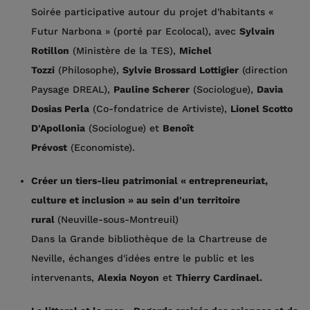
Soirée participative autour du projet d'habitants «
Futur Narbona » (porté par Ecolocal), avec
Sylvain
Rotillon
(Ministère de la TES),
Michel
Tozzi
(Philosophe),
Sylvie Brossard Lottigier
(direction
Paysage DREAL),
Pauline Scherer
(Sociologue),
Davia
Dosias Perla
(Co-fondatrice de Artiviste),
Lionel Scotto
D'Apollonia
(Sociologue) et
Benoît
Prévost
(Economiste).
Créer un tiers-lieu patrimonial « entrepreneuriat,
culture et inclusion » au sein d'un territoire
rural
(Neuville-sous-Montreuil)
Dans la Grande bibliothèque de la Chartreuse de
Neville, échanges d'idées entre le public et les
intervenants,
Alexia Noyon
et
Thierry Cardinael.