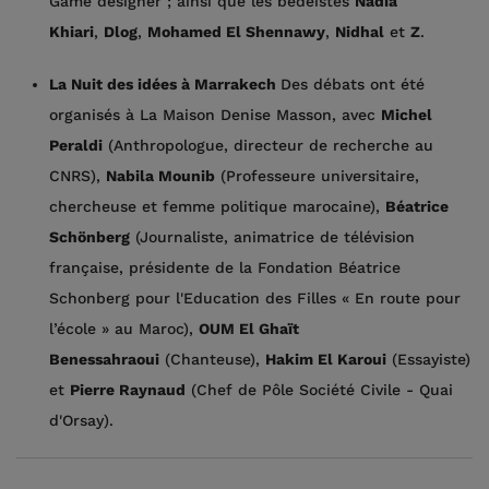
Game designer ; ainsi que les bédéistes
Nadia
Khiari
,
Dlog
,
Mohamed El Shennawy
,
Nidhal
et
Z
.
La Nuit des idées à Marrakech
Des débats ont été
organisés à La Maison Denise Masson, avec
Michel
Peraldi
(Anthropologue, directeur de recherche au
CNRS),
Nabila Mounib
(Professeure universitaire,
chercheuse et femme politique marocaine),
Béatrice
Schönberg
(Journaliste, animatrice de télévision
française, présidente de la Fondation Béatrice
Schonberg pour l'Education des Filles « En route pour
l’école » au Maroc),
OUM El Ghaït
Benessahraoui
(Chanteuse),
Hakim El Karoui
(Essayiste)
et
Pierre Raynaud
(Chef de Pôle Société Civile - Quai
d'Orsay).