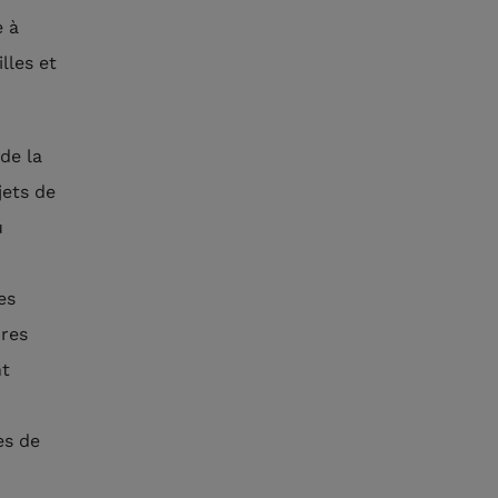
e à
lles et
de la
jets de
u
es
ures
nt
es de