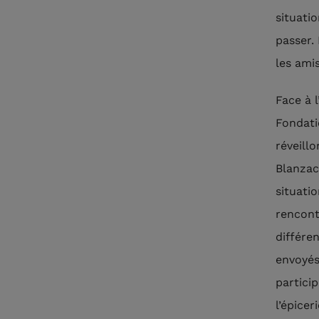
situatio
passer. 
les ami
Face à 
Fondati
réveill
Blanzac
situati
rencont
différe
envoyés
partici
l’épicer