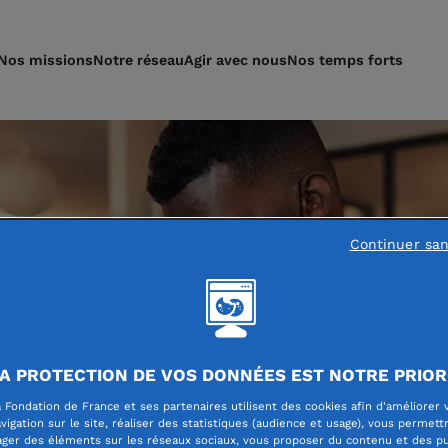
Nos missions
Notre réseau
Agir avec nous
Nos temps forts
Continuer sa
A PROTECTION DE VOS DONNÉES EST NOTRE PRIOR
 Fondation de France et ses partenaires utilisent des cookies afin d'améliorer 
vigation sur le site, réaliser des statistiques (audience et usage), vous permett
ager des éléments sur les réseaux sociaux, vous proposer du contenu et des pu