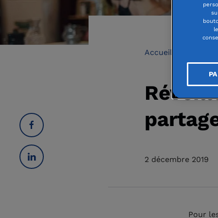
perso
su
bouto
l
conse
Accueil
messag
PA
Réveill
partage
2 décembre 2019
Pour le