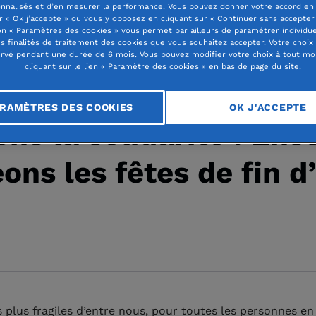
nnalisés et d’en mesurer la performance. Vous pouvez donner votre accord en 
r « Ok j’accepte » ou vous y opposez en cliquant sur « Continuer sans accepter 
n « Paramètres des cookies » vous permet par ailleurs de paramétrer individu
es finalités de traitement des cookies que vous souhaitez accepter. Votre choix
rvé pendant une durée de 6 mois. Vous pouvez modifier votre choix à tout m
cliquant sur le lien « Paramètre des cookies » en bas de page du site.
e
RAMÈTRES DES COOKIES
OK J'ACCEPTE
ons la solidarité ! En
ons les fêtes de fin d
s plus fragiles d’entre nous, pour toutes les personnes en