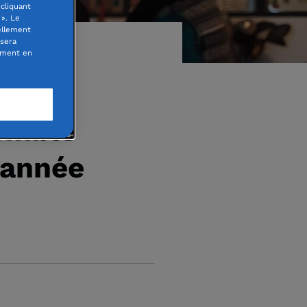
cliquant
». Le
ellement
 sera
oment en
semble
’année