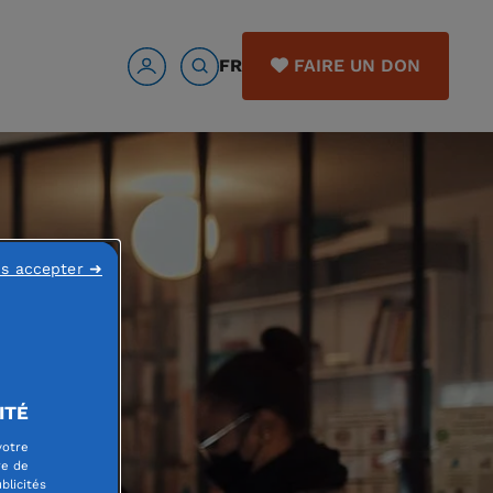
FR
FAIRE UN DON
ns accepter ➜
ITÉ
votre
re de
blicités