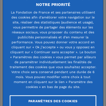
ZEvent 2022 : la
NOTRE PRIORITÉ
Fondation de France a
La Fondation de France et ses partenaires utilisent
des cookies afin d'améliorer votre navigation sur le
assuré la collecte des
site, réaliser des statistiques (audience et usage),
vous permettre de partager des éléments sur les
dons et le reversement
réseaux sociaux, vous proposer du contenu et des
publicités personnalisés et d’en mesurer la
aux 4 associations
performance. Vous pouvez donner votre accord en
cliquant sur « Ok j’accepte » ou vous y opposez en
bénéficiaires
cliquant sur « Continuer sans accepter ». Le bouton
« Paramètres des cookies » vous permet par ailleurs
de paramétrer individuellement les finalités de
traitement des cookies que vous souhaitez accepter.
7 septembre 2022
Votre choix sera conservé pendant une durée de 6
mois. Vous pouvez modifier votre choix à tout
moment en cliquant sur le lien « Paramètre des
cookies » en bas de page du site.
Du 9 au 11 septembre 2022 s'est
e
PARAMÈTRES DES COOKIES
tenue la 7
édition du ZEvent, un