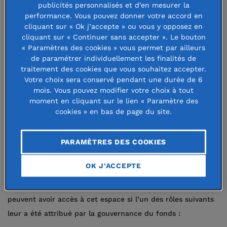
publicités personnalisés et d’en mesurer la
suivi comptable, administratif, agenda, FAQ, annuaire en
performance. Vous pouvez donner votre accord en
ligne et mise en contact. Mais pour qui cet espace
cliquant sur « Ok j’accepte » ou vous y opposez en
cliquant sur « Continuer sans accepter ». Le bouton
fondateur est-il conçu et qui peut y avoir accès ?
« Paramètres des cookies » vous permet par ailleurs
de paramétrer individuellement les finalités de
Donner plusieurs accès à l’espace
traitement des cookies que vous souhaitez accepter.
fondateur ?
Votre choix sera conservé pendant une durée de 6
mois. Vous pouvez modifier votre choix à tout
moment en cliquant sur le lien « Paramètre des
En premier lieu, l’espace fondateur de la Fondation de
cookies » en bas de page du site.
France est conçu pour les
fondateurs des fondations
abritées
. Les fonctionnalités et services développés sont
PARAMÈTRES DES COOKIES
spécialement pensés pour leur permettre de gérer plus
facilement leur structure au quotidien.
OK J'ACCEPTE
Cependant, en plus des fondateurs, d’autres contacts
peuvent avoir accès à cet espace si l’un des rôles suivants
leur a été attribué par la gouvernance du fonds :