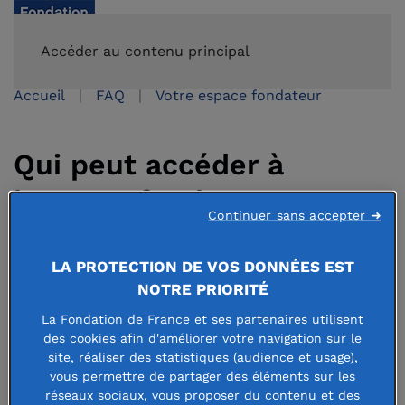
FAIRE UN DON
Accéder au contenu principal
Accueil
FAQ
Votre espace fondateur
Qui peut accéder à
l’espace fondateur ?
Continuer sans accepter ➜
LA PROTECTION DE VOS DONNÉES EST
29 juin 2021
NOTRE PRIORITÉ
La Fondation de France et ses partenaires utilisent
des cookies afin d'améliorer votre navigation sur le
site, réaliser des statistiques (audience et usage),
L’espace fondateur de la Fondation de France
permet de
vous permettre de partager des éléments sur les
réseaux sociaux, vous proposer du contenu et des
gérer sa
fondation abritée
grâce à des outils spécifiques :