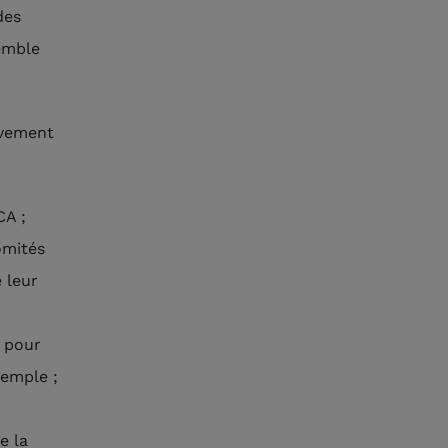
des
semble
ivement
CA ;
omités
 leur
 pour
xemple ;
e la