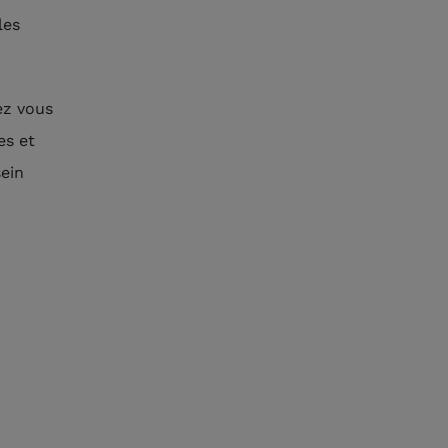
les
ez vous
es et
sein