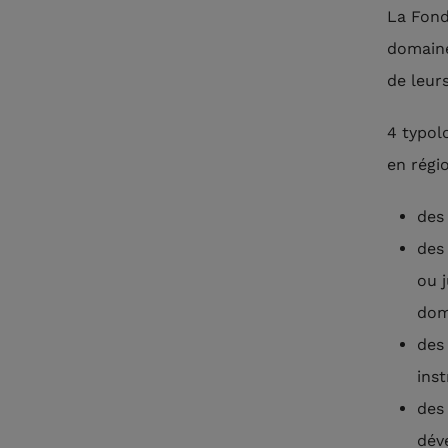
La Fond
domaine
de leur
4 typol
en régio
des
des
ou 
dom
des
inst
des
dév