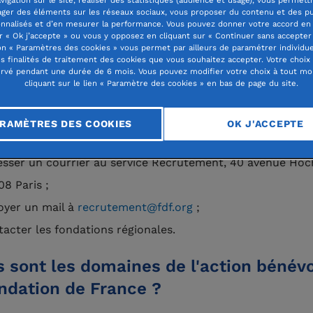
ager des éléments sur les réseaux sociaux, vous proposer du contenu et des pu
uhaitez rejoindre la Fondation de France et
devenir béné
nnalisés et d’en mesurer la performance. Vous pouvez donner votre accord en 
1969, la Fondation de France œuvre pour la philanthropie
r « Ok j’accepte » ou vous y opposez en cliquant sur « Continuer sans accepter 
n « Paramètres des cookies » vous permet par ailleurs de paramétrer individu
e action bénévole dans l'intérêt commun en s'entourant
es finalités de traitement des cookies que vous souhaitez accepter. Votre choix
rvé pendant une durée de 6 mois. Vous pouvez modifier votre choix à tout m
es passionnées, engagées et compétentes. Pour rejoindr
cliquant sur le lien « Paramètre des cookies » en bas de page du site.
e 530 bénévoles, il faut :
RAMÈTRES DES COOKIES
OK J'ACCEPTE
écharger le dossier de candidature ;
esser un courrier au service Recrutement, 40 avenue Hoc
08 Paris ;
oyer un mail à
recrutement@fdf.org
;
tacter les fondations régionales.
 sont les domaines de l'action bénévo
ndation de France ?