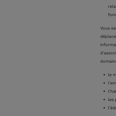
rel
fond
Vous sa
déplace
informa
d'assoc
domaine
le m
l'e
l'ha
les
l'éd