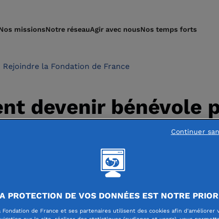
Nos missions
Notre réseau
Agir avec nous
Nos temps forts
Rejoindre la Fondation de France
t devenir bénévole p
ion de France ?
Continuer sa
A PROTECTION DE VOS DONNÉES EST NOTRE PRIOR
 Fondation de France et ses partenaires utilisent des cookies afin d'améliorer 
vigation sur le site, réaliser des statistiques (audience et usage), vous permett