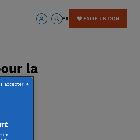
FR
FAIRE UN DON
our la
ns accepter ➜
ITÉ
votre
re de