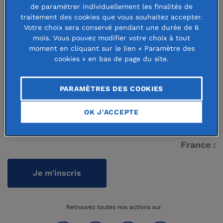
de paramétrer individuellement les finalités de
L'Observatoire Philanthropie & Société
traitement des cookies que vous souhaitez accepter.
Annuaire des fondations abritées
Votre choix sera conservé pendant une durée de 6
mois. Vous pouvez modifier votre choix à tout
Guide des bourses
moment en cliquant sur le lien « Paramètre des
cookies » en bas de page du site.
Nous contacter
PARAMÈTRES DES COOKIES
OK J'ACCEPTE
Je veux recevoir l'actualité de la Fondation de
France :
Je m'inscris
Retrouvez toutes nos actions sur