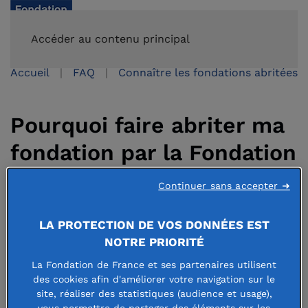
FAIRE UN DON
Accéder au contenu principal
Accueil
FAQ
Connaître les fondations abritées
Pourquoi faire abriter ma
fondation par la Fondation
de France ?
Continuer sans accepter ➜
LA PROTECTION DE VOS DONNÉES EST
9 juin 2021
NOTRE PRIORITÉ
La Fondation de France et ses partenaires utilisent
des cookies afin d'améliorer votre navigation sur le
site, réaliser des statistiques (audience et usage),
vous permettre de partager des éléments sur les