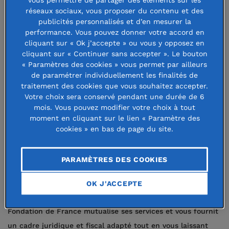
Faire abriter sa fondation par la Fondation de France est la
réseaux sociaux, vous proposer du contenu et des
solution la plus simple, pratique et fiable pour soutenir une
publicités personnalisés et d’en mesurer la
cause d'intérêt général. En rejoignant la Fondation de
performance. Vous pouvez donner votre accord en
cliquant sur « Ok j’accepte » ou vous y opposez en
France, vous intégrez un réseau de fondations et bénéficiez
cliquant sur « Continuer sans accepter ». Le bouton
de services mutualisés à moindre coût. Vous vous libérez
« Paramètres des cookies » vous permet par ailleurs
ainsi des charges administratives et de frais de structure
de paramétrer individuellement les finalités de
traitement des cookies que vous souhaitez accepter.
pour consacrer votre temps et vos ressources au cœur de
Votre choix sera conservé pendant une durée de 6
votre projet philanthropique.
mois. Vous pouvez modifier votre choix à tout
moment en cliquant sur le lien « Paramètre des
Quels sont les avantages d'intégrer
cookies » en bas de page du site.
un réseau ?
PARAMÈTRES DES COOKIES
Une fondation abritée par la Fondation de France
bénéficie
de sa logistique et son savoir-faire en contrepartie d'une
OK J'ACCEPTE
contribution modeste au coût de fonctionnement. La
Fondation de France mutualise ses services et vous fournit
un cadre juridique et fiscal adapté tout en vous laissant