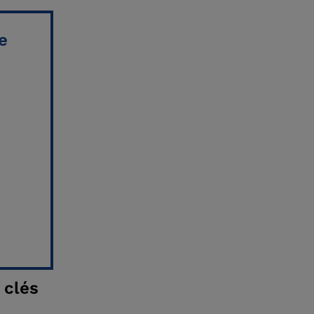
e
 clés