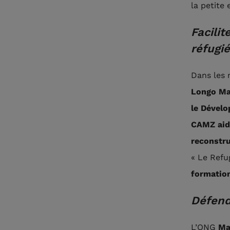
la petite
Facilit
réfugi
Dans les 
Longo Ma
le Dével
CAMZ aide
reconstru
« Le Refu
formation
Défend
L’ONG
Ma