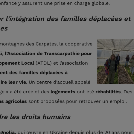
 enfance y assurent une prise en charge globale.
er l’intégration des familles déplacées et
ées
montagnes des Carpates, la coopérative
ï
,
l’Association de Transcarpathie pour
oppement Local
(ATDL) et l’association
nt des familles déplacées à
ire leur vie
. Un centre d’accueil appelé
ge » a été créé et des
logements
ont été
réhabilités
. Des
s agricoles
sont proposées pour retrouver un emploi.
re les droits humains
gnolia,
qui œuvre en Ukraine depuis plus de 20 ans pour