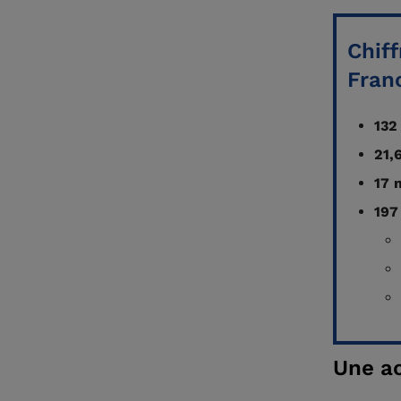
Chiff
Fran
132
21,
17 
197
Une ac