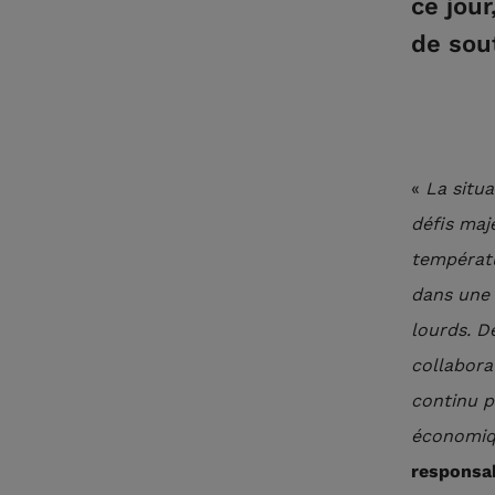
ce jour
de sout
«
La situa
défis maj
températu
dans une 
lourds. D
collabora
continu p
économiqu
responsab