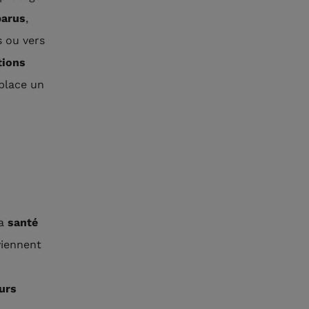
parus
,
s ou vers
tions
 place un
la
santé
viennent
urs