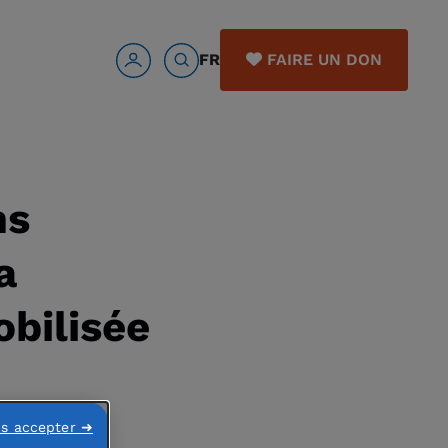
FR
FAIRE UN DON
ns
a
obilisée
ns accepter ➜