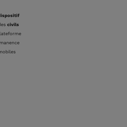
ispositif
 des
civils
lateforme
ermanence
mobiles