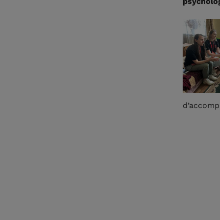
psycholo
d’accompa