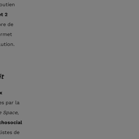
outien
et 2
bre de
ermet
lution.
it
x
s par la
e Space
,
chosocial
listes de