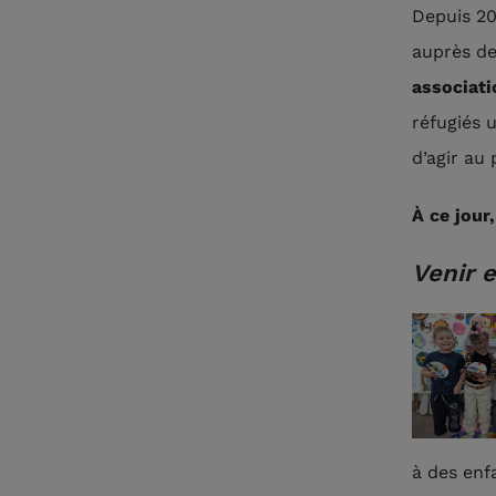
Depuis 20
auprès d
associat
réfugiés 
d’agir au
À ce jour
Venir 
à des enfa