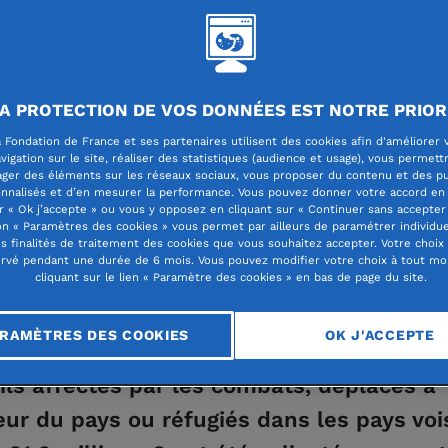
17 millions € engagés – 197 actions déployée
A PROTECTION DE VOS DONNÉES EST NOTRE PRIOR
15 partenaires engagés sur le terrain
 Fondation de France et ses partenaires utilisent des cookies afin d'améliorer 
vigation sur le site, réaliser des statistiques (audience et usage), vous permett
ager des éléments sur les réseaux sociaux, vous proposer du contenu et des pu
rier 2022, quelques jours après l’invasio
nnalisés et d’en mesurer la performance. Vous pouvez donner votre accord en 
r « Ok j’accepte » ou vous y opposez en cliquant sur « Continuer sans accepter 
raine, la Fondation de France lançait un 
n « Paramètres des cookies » vous permet par ailleurs de paramétrer individu
es finalités de traitement des cookies que vous souhaitez accepter. Votre choix
darité pour soutenir les populations touc
rvé pendant une durée de 6 mois. Vous pouvez modifier votre choix à tout m
cliquant sur le lien « Paramètre des cookies » en bas de page du site.
ans plus tard, alors que la guerre s’inscr
ée et que la crise humanitaire demeure ai
RAMÈTRES DES COOKIES
OK J'ACCEPTE
ion de France poursuit son engagement 
vils affectés par les combats, déplacés à
ieur du pays ou réfugiés dans les pays voi