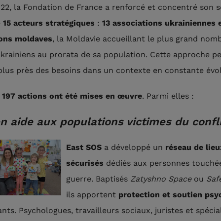
22, la Fondation de France a renforcé et concentré son s
e
15 acteurs stratégiques
:
13 associations ukrainiennes 
ions moldaves
, la Moldavie accueillant le plus grand nom
ukrainiens au prorata de sa population. Cette approche p
 plus près des besoins dans un contexte en constante évo
, 197 actions ont été mises en œuvre
. Parmi elles :
en aide aux populations victimes du confl
East SOS
a développé un
réseau de lieu
sécurisés
dédiés aux personnes touchée
guerre. Baptisés
Zatyshno Space
ou
Saf
ils apportent
protection et soutien psy
nts. Psychologues, travailleurs sociaux, juristes et spécia