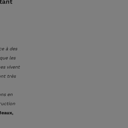
ttant
ce à des
 que les
es vivent
nt très
ons en
ruction
Meaux,