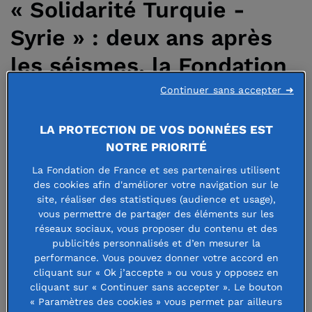
« Solidarité Turquie -
Syrie » : deux ans après
les séismes, la Fondation
de France poursuit son
Continuer sans accepter ➜
engagement auprès des
LA PROTECTION DE VOS DONNÉES EST
populations
NOTRE PRIORITÉ
La Fondation de France et ses partenaires utilisent
des cookies afin d'améliorer votre navigation sur le
site, réaliser des statistiques (audience et usage),
6 février 2025
vous permettre de partager des éléments sur les
réseaux sociaux, vous proposer du contenu et des
publicités personnalisés et d’en mesurer la
performance. Vous pouvez donner votre accord en
cliquant sur « Ok j’accepte » ou vous y opposez en
Deux ans après cette catastrophe, la
cliquant sur « Continuer sans accepter ». Le bouton
« Paramètres des cookies » vous permet par ailleurs
Fondation de France reste pleinement