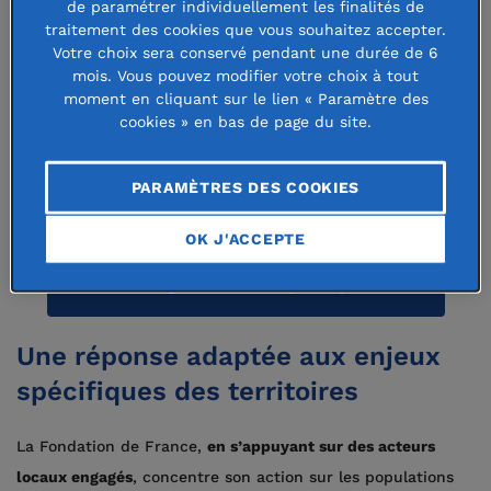
de paramétrer individuellement les finalités de
mobilisée pour répondre aux besoins
traitement des cookies que vous souhaitez accepter.
Votre choix sera conservé pendant une durée de 6
des populations qui demeurent
mois. Vous pouvez modifier votre choix à tout
considérables. 9 millions d’euros ont
moment en cliquant sur le lien « Paramètre des
cookies » en bas de page du site.
déjà été consacrés au déploiement de
88 actions dans les zones sinistrées,
PARAMÈTRES DES COOKIES
en Turquie et en Syrie.
OK J'ACCEPTE
Télécharger le communiqué de presse
Une réponse adaptée aux enjeux
spécifiques des territoires
La Fondation de France,
en s’appuyant sur des acteurs
locaux engagés
, concentre son action sur les populations