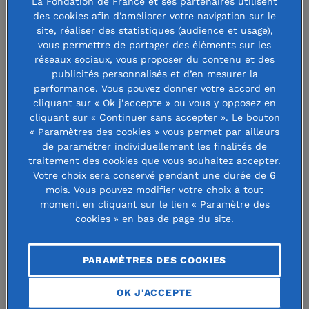
La Fondation de France et ses partenaires utilisent
Face à ces enjeux, la Fondation de
des cookies afin d'améliorer votre navigation sur le
site, réaliser des statistiques (audience et usage),
France, active depuis plus de quinze
vous permettre de partager des éléments sur les
réseaux sociaux, vous proposer du contenu et des
ans pour accompagner une transition
publicités personnalisés et d’en mesurer la
écologique juste et solidaire, renforce
performance. Vous pouvez donner votre accord en
cliquant sur « Ok j’accepte » ou vous y opposez en
son engagement, en particulier dans
cliquant sur « Continuer sans accepter ». Le bouton
les territoires de métropole et
« Paramètres des cookies » vous permet par ailleurs
de paramétrer individuellement les finalités de
d’outre-mer.
traitement des cookies que vous souhaitez accepter.
Votre choix sera conservé pendant une durée de 6
mois. Vous pouvez modifier votre choix à tout
Télécharger le communiqué de presse
moment en cliquant sur le lien « Paramètre des
cookies » en bas de page du site.
PARAMÈTRES DES COOKIES
L’engagement de la fondation de
france prend une nouvelle
OK J'ACCEPTE