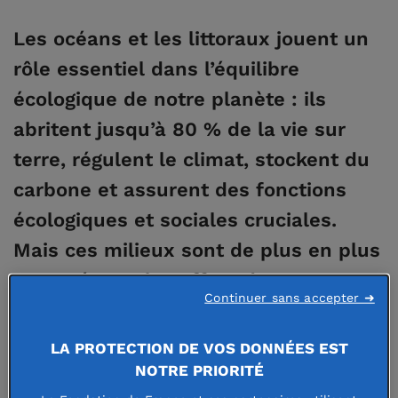
Les océans et les littoraux jouent un
rôle essentiel dans l’équilibre
écologique de notre planète : ils
abritent jusqu’à 80 % de la vie sur
terre, régulent le climat, stockent du
carbone et assurent des fonctions
écologiques et sociales cruciales.
Mais ces milieux sont de plus en plus
menacés par les effets du
Continuer sans accepter ➜
changement climatique, de la
pollution, de la surpêche ou de
LA PROTECTION DE VOS DONNÉES EST
l’artificialisation des côtes.
NOTRE PRIORITÉ