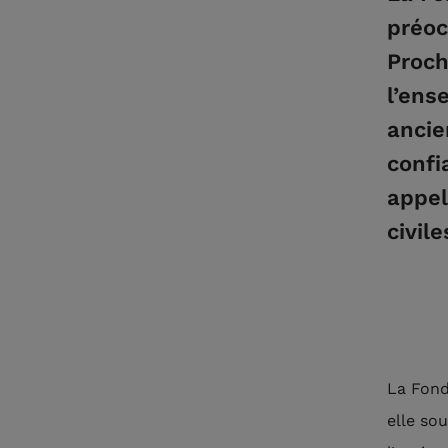
préoc
Proch
l’ens
ancie
confi
appel
civil
La Fond
elle sou