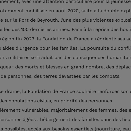
onnement, avec une attention particulière pour la jeunesse.
 notamment mobilisée en août 2020, suite à la double exp
e sur le Port de Beyrouth, l’une des plus violentes explos
elles des 100 dernières années. Face à la reprise des hosti
 région fin 2023, la Fondation de France a réorienté ses a
s aides d’urgence pour les familles. La poursuite du confli
ons militaires se traduit par des conséquences humanitai
ques : des morts et blessés en grand nombre, des dépla
 de personnes, des terres dévastées par les combats.
ce drame, la Fondation de France souhaite renforcer son 
des populations civiles, en priorité des personnes
lièrement vulnérables, majoritairement des femmes, des 
personnes âgées : hébergement des familles dans des lieu
s possibles, accès aux besoins essentiels (nourriture, eau,