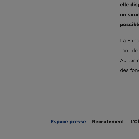
elle di
un souc
possibl
La Fond
tant de 
Au term
des fon
Espace presse
Recrutement
L'O