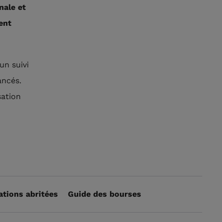
nale et
ent
un suivi
ancés.
sation
ations abritées
Guide des bourses