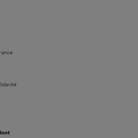
France
idarité
dont