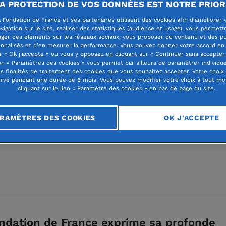
A PROTECTION DE VOS DONNÉES EST NOTRE PRIOR
 Fondation de France et ses partenaires utilisent des cookies afin d'améliorer 
vigation sur le site, réaliser des statistiques (audience et usage), vous permett
ager des éléments sur les réseaux sociaux, vous proposer du contenu et des pu
nnalisés et d’en mesurer la performance. Vous pouvez donner votre accord en 
presse
communiqué de presse 2024
r « Ok j’accepte » ou vous y opposez en cliquant sur « Continuer sans accepter 
n « Paramètres des cookies » vous permet par ailleurs de paramétrer individu
es finalités de traitement des cookies que vous souhaitez accepter. Votre choix
rvé pendant une durée de 6 mois. Vous pouvez modifier votre choix à tout m
ité Liban : la Fondati
cliquant sur le lien « Paramètre des cookies » en bas de page du site.
 lance un appel aux d
RAMÈTRES DES COOKIES
OK J'ACCEPTE
ndation de France exprime sa profonde