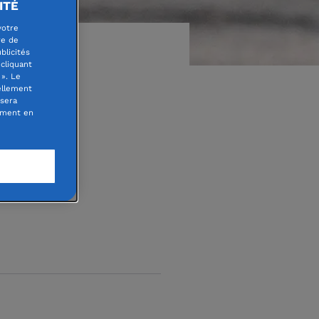
ITÉ
votre
re de
blicités
cliquant
». Le
ellement
 sera
oment en
on de
ons