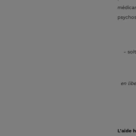
médicam
psychos
- soi
en lib
L’aide 