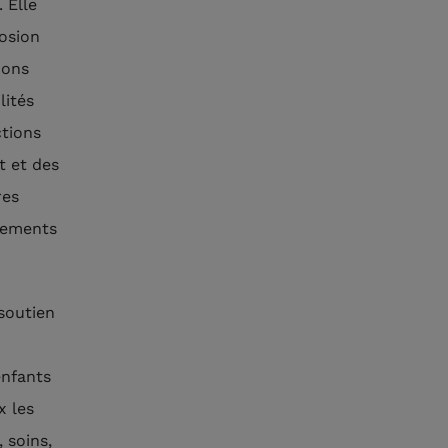
 Elle
losion
ions
lités
ctions
t et des
res
cements
soutien
enfants
x les
 soins,