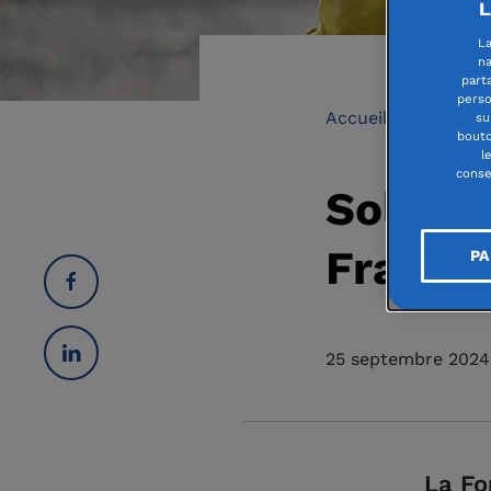
L
La
na
part
perso
Accueil
Espace 
su
bouto
l
conse
Solidar
France
PA
25 septembre 2024
La Fo