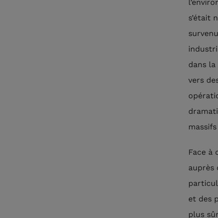
l’envir
s’était
survenu
industri
dans la
vers de
opérati
dramati
massifs
Face à 
auprès 
particu
et des 
plus sûr