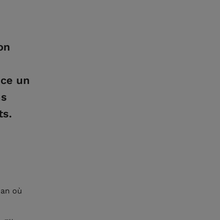
on
nce un
ns
ts.
ban où