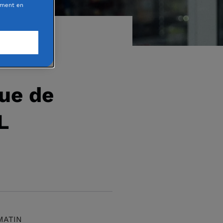
oment en
que de
L
 MATIN