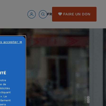
FR
FAIRE UN DON
ns accepter ➜
ITÉ
votre
re de
blicités
cliquant
». Le
ellement
 sera