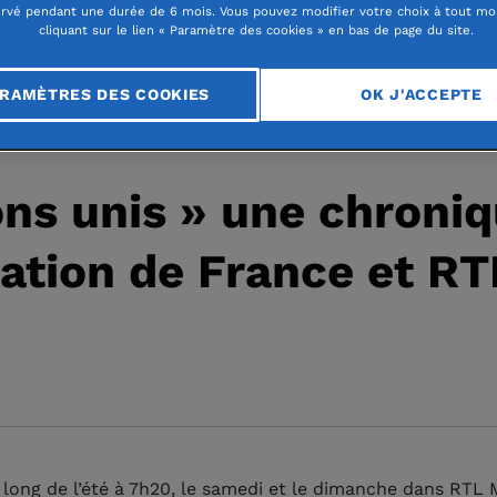
rvé pendant une durée de 6 mois. Vous pouvez modifier votre choix à tout m
cliquant sur le lien « Paramètre des cookies » en bas de page du site.
RAMÈTRES DES COOKIES
OK J'ACCEPTE
presse
Communiqué de presse 2020
ns unis » une chroni
ation de France et RT
 long de l’été à 7h20, le samedi et le dimanche dans RTL