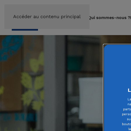
Accéder au contenu principal
Qui sommes-nous ?
L
La
na
part
perso
su
bouto
l