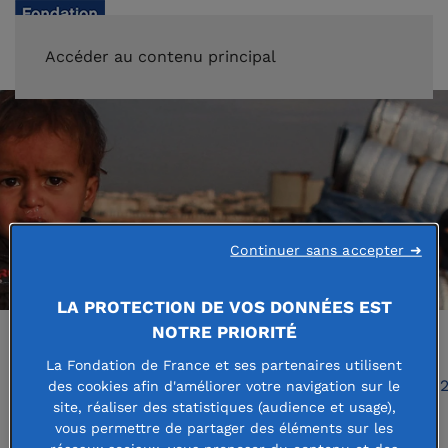
FAIRE UN DON
Accéder au contenu principal
Continuer sans accepter ➜
LA PROTECTION DE VOS DONNÉES EST
NOTRE PRIORITÉ
La Fondation de France et ses partenaires utilisent
Accueil
Espace presse
Communiqué de presse 
des cookies afin d'améliorer votre navigation sur le
site, réaliser des statistiques (audience et usage),
vous permettre de partager des éléments sur les