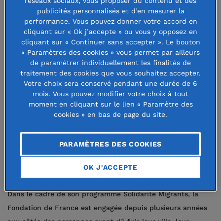
réseaux sociaux, vous proposer du contenu et des
Crise humanitaire en
publicités personnalisés et d’en mesurer la
performance. Vous pouvez donner votre accord en
Syrie : la Fondation de
cliquant sur « Ok j’accepte » ou vous y opposez en
France se mobilise
cliquant sur « Continuer sans accepter ». Le bouton
« Paramètres des cookies » vous permet par ailleurs
de paramétrer individuellement les finalités de
traitement des cookies que vous souhaitez accepter.
6 mars 2020
Votre choix sera conservé pendant une durée de 6
mois. Vous pouvez modifier votre choix à tout
moment en cliquant sur le lien « Paramètre des
cookies » en bas de page du site.
Près d’un million de Syriens, dont 82 % d’enfants et de
PARAMÈTRES DES COOKIES
femmes, ont dû quitter leur foyer pour fuir les
bombardements dans le Nord-Ouest de la Syrie. Cet exode
OK J'ACCEPTE
est sans précédent depuis le début du conflit dans le pays.
Dans le cadre de son programme Solidarité Migrants, la
Fondation de France est engagée depuis plusieurs années