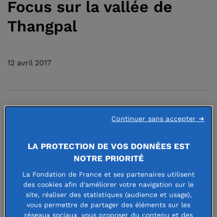
Focus sur la vallée de
Thangpal
12 avril 2017
Pour un impact plus durable, la
Continuer sans accepter ➜
Fondation de France a choisi de
LA PROTECTION DE VOS DONNÉES EST
concentrer la majeure partie des
NOTRE PRIORITÉ
fonds collectés à l’échelle d’un
La Fondation de France et ses partenaires utilisent
territoire cohérent, la vallée de
des cookies afin d'améliorer votre navigation sur le
site, réaliser des statistiques (audience et usage),
Thangpal, dans le district de
vous permettre de partager des éléments sur les
Sindhupalchok. Si le fonds Solidarité
réseaux sociaux, vous proposer du contenu et des