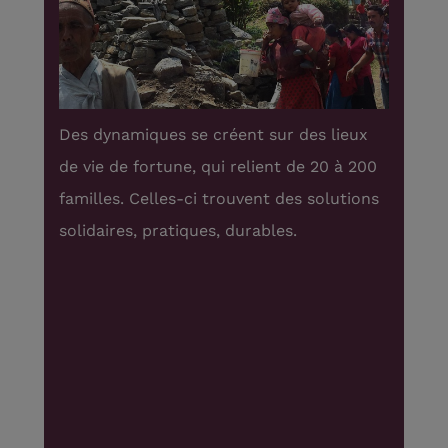
Des dynamiques se créent sur des lieux
L’e
é
de vie de fortune, qui relient de 20 à 200
les
familles. Celles-ci trouvent des solutions
sto
 de
solidaires, pratiques, durables.
d’e