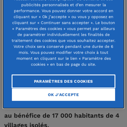
publicités personnalisés et d’en mesurer la
Népal soutient des projets dans
performance. Vous pouvez donner votre accord en
cliquant sur « Ok j’accepte » ou vous y opposez en
divers districts affectés du Népal,
cliquant sur « Continuer sans accepter ». Le bouton
c’est dans cette zone
« Paramètres des cookies » vous permet par ailleurs
de paramétrer individuellement les finalités de
particulièrement dévastée et isolée
traitement des cookies que vous souhaitez accepter.
Votre choix sera conservé pendant une durée de 6
que les efforts sont concentrés pour
mois. Vous pouvez modifier votre choix à tout
la reconstruction à long terme. Il
moment en cliquant sur le lien « Paramètre des
cookies » en bas de page du site.
s’agit d’appuyer plusieurs acteurs
dans la mise en œuvre d’un
PARAMÈTRES DES COOKIES
programme intégré cumulant
OK J'ACCEPTE
reconstruction, relance économique
et renforcement des communautés,
au bénéfice de 17 000 habitants de 4
villages isolés.