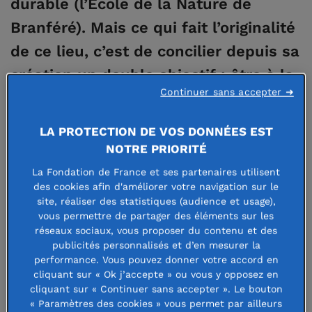
durable (l’École de la Nature de
Branféré). Mais ce qui fait l’originalité
de ce lieu, c’est de concilier depuis sa
création un double objectif : être à la
Continuer sans accepter ➜
fois un lieu d'émerveillement et un
sanctuaire dédié au respect de la
LA PROTECTION DE VOS DONNÉES EST
nature.
NOTRE PRIORITÉ
La Fondation de France et ses partenaires utilisent
Un voyage au cœur de la nature
des cookies afin d'améliorer votre navigation sur le
site, réaliser des statistiques (audience et usage),
vous permettre de partager des éléments sur les
Le parc de Branféré aurait pu être réservé au seul
réseaux sociaux, vous proposer du contenu et des
agrément de ses propriétaires. Les époux Jourde, inspirés
publicités personnalisés et d’en mesurer la
par leurs voyages et rencontres, en ont décidé autrement :
performance. Vous pouvez donner votre accord en
cliquant sur « Ok j’accepte » ou vous y opposez en
ils ont proposé au public, il y a 50 ans, de partager leur
cliquant sur « Continuer sans accepter ». Le bouton
rêve d’un paradis où l’homme cohabiterait avec les
« Paramètres des cookies » vous permet par ailleurs