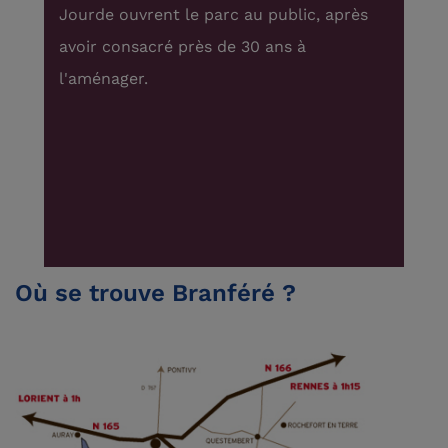
ès
tra
les
Où se trouve Branféré ?