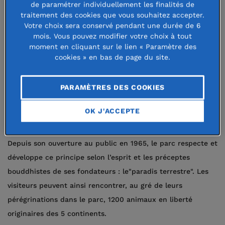
animaux dans une nature dont l’équilibre et la beauté
de paramétrer individuellement les finalités de
traitement des cookies que vous souhaitez accepter.
seraient cultivés.
Votre choix sera conservé pendant une durée de 6
mois. Vous pouvez modifier votre choix à tout
L’idée d’acclimater des animaux exotiques à Branféré date
moment en cliquant sur le lien « Paramètre des
cookies » en bas de page du site.
des années 30. Au cours d’un voyage en Inde, les
fondateurs du parc, Paul et Hélène Jourde, rencontrent le
Maharadjah de Kutch qui laissait évoluer librement des
PARAMÈTRES DES COOKIES
animaux autour de son palais. Le concept des animaux en
OK J'ACCEPTE
liberté au Parc de Branféré était né et avec lui, l’idée d’une
cohabitation harmonieuse entre l’homme et la nature.
Depuis son ouverture au public en 1965, le parc respecte et
développe ce principe selon l’esprit et les préceptes
bouddhistes de ses fondateurs : le"paradis terrestre". Les
visiteurs peuvent ainsi rencontrer, au gré de leurs
pérégrinations dans le parc, 1200 animaux en liberté
originaires des 5 continents.