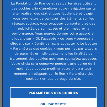
Situé à Autrêches, au cœur d’une
La Fondation de France et ses partenaires utilisent
forêt à la croisée de l’Oise et de
des cookies afin d'améliorer votre navigation sur le
site, réaliser des statistiques (audience et usage),
l’Aisne, L'Hermitage est un tiers-lieu
vous permettre de partager des éléments sur les
réseaux sociaux, vous proposer du contenu et des
innovant dédié à la transition
publicités personnalisés et d’en mesurer la
écologique, énergétique et sociale.
performance. Vous pouvez donner votre accord en
cliquant sur « Ok j’accepte » ou vous y opposez en
Lieu d’expérimentations et
cliquant sur « Continuer sans accepter ». Le bouton
« Paramètres des cookies » vous permet par ailleurs
d’innovations collectives depuis 2017,
de paramétrer individuellement les finalités de
il regroupe des activités variées
traitement des cookies que vous souhaitez accepter.
Votre choix sera conservé pendant une durée de 6
destinées à recréer du lien sur ce
mois. Vous pouvez modifier votre choix à tout
territoire rural.
moment en cliquant sur le lien « Paramètre des
cookies » en bas de page du site.
L’Hermitage abrite ainsi un café associatif, accueille chaque
PARAMÈTRES DES COOKIES
semaine une distribution alimentaire en lien avec une
association pour le maintien de l’agriculture paysanne
OK J'ACCEPTE
(AMAP), dispose d’une ferme maraîchère qui développe des