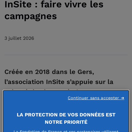
InSite : faire vivre les
campagnes
3 juillet 2026
Créée en 2018 dans le Gers,
l’association InSite s’appuie sur la
volonté des jeunes à s’engager pour
Continuer sans accepter ➜
soutenir les initiatives innovantes
portées dans les communes rurales
LA PROTECTION DE VOS DONNÉES EST
par les élus, habitants et
NOTRE PRIORITÉ
associations, partout en France.
La Fondation de France et ses partenaires utilisent