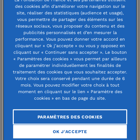
des cookies afin d'améliorer votre navigation sur le
L’association développe également
site, réaliser des statistiques (audience et usage),
vous permettre de partager des éléments sur les
des espaces de coopération et de
réseaux sociaux, vous proposer du contenu et des
réflexion pour changer le regard porté
publicités personnalisés et d’en mesurer la
performance. Vous pouvez donner votre accord en
sur les ruralités. Durant 5 ans, elle a
cliquant sur « Ok j’accepte » ou vous y opposez en
fait partie du programme « Inventer
cliquant sur « Continuer sans accepter ». Le bouton
« Paramètres des cookies » vous permet par ailleurs
demain » de la Fondation de France
de paramétrer individuellement les finalités de
traitement des cookies que vous souhaitez accepter.
et est désormais soutenue par le
Votre choix sera conservé pendant une durée de 6
collectif Territoires d’engagement.
mois. Vous pouvez modifier votre choix à tout
moment en cliquant sur le lien « Paramètre des
cookies » en bas de page du site.
«
Nous défendons une ruralité dynamique, innovante,
solidaire et joyeuse. Dans les villages, des habitants, des
PARAMÈTRES DES COOKIES
élus ou des associations inventent chaque jour des
solutions simples et concrètes avec très peu de moyens. Il y
OK J'ACCEPTE
a là une capacité d’innovation et de coopération dont nous