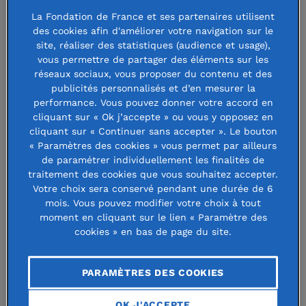
maisons des associations
(RNMA) ont souhaité réfléchir
La Fondation de France et ses partenaires utilisent
ensemble. Parmi les 130 participants, des salariés et
des cookies afin d'améliorer votre navigation sur le
site, réaliser des statistiques (audience et usage),
bénévoles d’associations, de fondations et d’organisations
vous permettre de partager des éléments sur les
de l’ESS.
réseaux sociaux, vous proposer du contenu et des
publicités personnalisés et d’en mesurer la
Tout au long de la journée, les participants ont pu
performance. Vous pouvez donner votre accord en
cliquant sur « Ok j’accepte » ou vous y opposez en
confronter leurs points de vue sur les approches
cliquant sur « Continuer sans accepter ». Le bouton
systémiques et les formes de coopération, en partant de
« Paramètres des cookies » vous permet par ailleurs
leurs connaissances issues du terrain.
de paramétrer individuellement les finalités de
traitement des cookies que vous souhaitez accepter.
Votre choix sera conservé pendant une durée de 6
A l’occasion d’une table-ronde animée par Cécile Malo,
mois. Vous pouvez modifier votre choix à tout
responsable de la Grande cause Territoires à la Fondation
moment en cliquant sur le lien « Paramètre des
de France, Charles Claudo, délégué du conseil
cookies » en bas de page du site.
d’administration de l’association
Remontons la Roya
, et
Emanuela Dalmasso, chargée de mission, ont par exemple
PARAMÈTRES DES COOKIES
présenté les stratégies de coopération mises en œuvre
dans la vallée de la Roya après le passage de la tempête
OK J'ACCEPTE