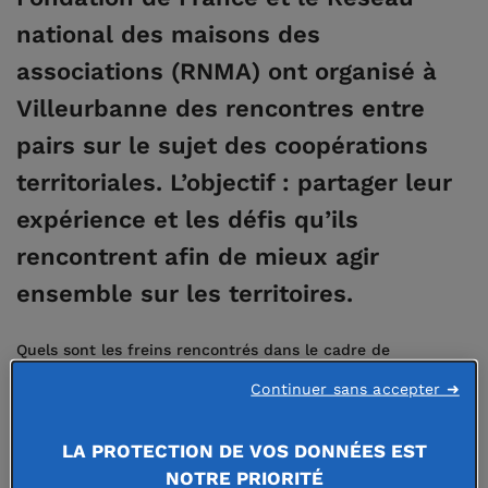
national des maisons des
associations (RNMA) ont organisé à
Villeurbanne des rencontres entre
pairs sur le sujet des coopérations
territoriales. L’objectif : partager leur
expérience et les défis qu’ils
rencontrent afin de mieux agir
ensemble sur les territoires.
Quels sont les freins rencontrés dans le cadre de
coopérations territoriales ? Comment les dépasser ? Ce
Continuer sans accepter ➜
sont les questions auxquelles les acteurs réunis le 2 juillet
dernier à La Rayonne - CCO de Villeurbanne par
la Fonda
LA PROTECTION DE VOS DONNÉES EST
, la Fondation de France et
le Réseau national des
NOTRE PRIORITÉ